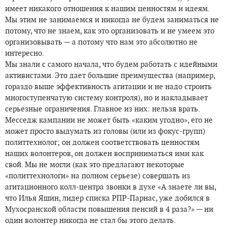
имеет никакого отношения к нашим ценностям и идеям.
Мы этим не занимаемся и никогда не будем заниматься не
потому, что не знаем, как это организовать и не умеем это
организовывать — а потому что нам это абсолютно не
интересно.
Мы знали с самого начала, что будем работать с идейными
активистами. Это дает большие преимущества (например,
гораздо выше эффективность агитации и не надо строить
многоступенчатую систему контроля), но и накладывает
серьезные ограничения. Главное из них: нельзя врать.
Месседж кампании не может быть «каким угодно», его не
может просто выдумать из головы (или из фокус-групп)
политтехнолог; он должен соответствовать ценностям
наших волонтеров, он должен восприниматься ими как
свой. Мы не могли (как это предлагают некоторые
«политтехнологи» на полном серьезе) совершать из
агитационного колл-центра звонки в духе «А знаете ли вы,
что Илья Яшин, лидер списка РПР-Парнас, уже добился в
Мухосранской области повышения пенсий в 4 раза?» — ни
один волонтер никогда не стал бы этого делать.