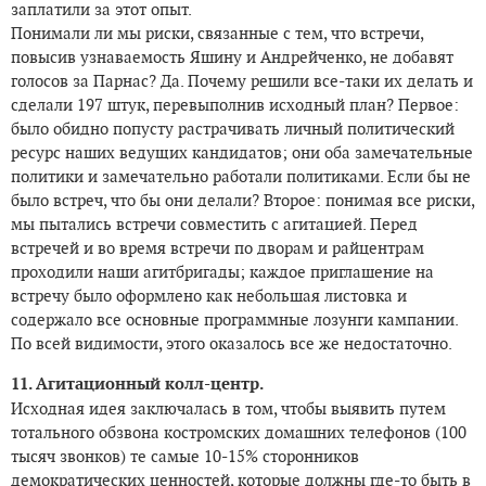
заплатили за этот опыт.
Понимали ли мы риски, связанные с тем, что встречи,
повысив узнаваемость Яшину и Андрейченко, не добавят
голосов за Парнас? Да. Почему решили все-таки их делать и
сделали 197 штук, перевыполнив исходный план? Первое:
было обидно попусту растрачивать личный политический
ресурс наших ведущих кандидатов; они оба замечательные
политики и замечательно работали политиками. Если бы не
было встреч, что бы они делали? Второе: понимая все риски,
мы пытались встречи совместить с агитацией. Перед
встречей и во время встречи по дворам и райцентрам
проходили наши агитбригады; каждое приглашение на
встречу было оформлено как небольшая листовка и
содержало все основные программные лозунги кампании.
По всей видимости, этого оказалось все же недостаточно.
11. Агитационный колл-центр.
Исходная идея заключалась в том, чтобы выявить путем
тотального обзвона костромских домашних телефонов (100
тысяч звонков) те самые 10-15% сторонников
демократических ценностей, которые должны где-то быть в