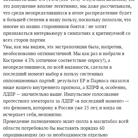
это допущение вполне легитимно; мы даже рассчитывали,
что среди неопределившихся в итоге распределение будет
в большей степени в нашу пользу, поскольку полагали, что
многие из наших сторонников боятся / не хотят
признаваться интервьюеру в симпатиях к критикуемой со
всех сторон партии.
Увы, как мы видим, эта экстраполяция была, напротив,
необоснованно оптимистичной. Мы как раз и набрали в
Костроме 4.3% (отличное соответствие опросу!), а
неопределившиеся, по всей видимости, сделали в
последний момент выбор в пользу системных
оппозиционных партий: результат ЕР и Парнаса оказался
ниже нашего внутреннего прогноза, а КПРФ и, особенно,
ЛДПР — значительно выше. Импульсное голосование
протестного электората за ЛДПР «в последний момент» —
это феномен, которому в России уже 25 лет, и когда он
исчерпает себя, непонятно.
Проведение полноценного экзит-полла в масштабах всей
области потребовало бы выставить порядка 60
опрашивающих (из-за необходимости отдельно