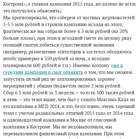
Кострома», а главная кампания 2015 года, но далеко не всем
это получалось объяснить).
Мы прогнозировали, что соберем от частных жертвователей
5-5.5 млн рублей и строили кампанию исходя из этого;
фактически же мы собрали более 6.3 млн рублей (на 20%
больше плана), при этом в исходной смете по целому ряду
позиций смогли добиться существенной экономии
(например, размещение агитаторов в хостелах обходилось
штабу примерно в 350 рублей за ночь, а исходно
планировали 600 рублей и т.п.). Именно поэтому
уже в
середине кампании я смог объявить
о том, что мы сможем
запустить целый ряд не запланированных заранее
мероприятий с общим бюджетом около 2 млн рублей.
Сбор 6.3 млн рублей за 3 недели — то есть 300 тысяч рублей
в день — это темп выше, чем был у самого Максима Каца на
его кампании в МГД-2014, и это, безусловно, очень хороший
темп с учетом радикальных отличий 2015 года от 2014 года
и одномандатной кампании в Москве от списочной
кампании в Костроме. Мы не недовыполнили, мы
перевыполнили финансовый план кампании. При этом