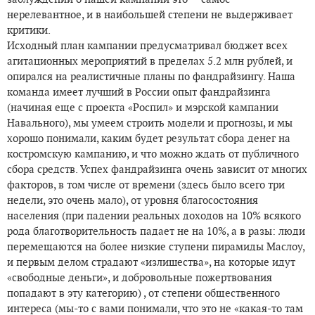
нерелевантное, и в наибольшей степени не выдерживает
критики.
Исходный план кампании предусматривал бюджет всех
агитационных мероприятий в пределах 5.2 млн рублей, и
опирался на реалистичные планы по фандрайзингу. Наша
команда имеет лучший в России опыт фандрайзинга
(начиная еще с проекта «Роспил» и мэрской кампании
Навального), мы умеем строить модели и прогнозы, и мы
хорошо понимали, каким будет результат сбора денег на
костромскую кампанию, и что можно ждать от публичного
сбора средств. Успех фандрайзинга очень зависит от многих
факторов, в том числе от времени (здесь было всего три
недели, это очень мало), от уровня благосостояния
населения (при падении реальных доходов на 10% всякого
рода благотворительность падает не на 10%, а в разы: люди
перемещаются на более низкие ступени пирамиды Маслоу,
и первым делом страдают «излишества», на которые идут
«свободные деньги», и добровольные пожертвования
попадают в эту категорию) , от степени общественного
интереса (мы-то с вами понимали, что это не «какая-то там