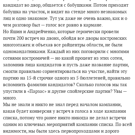
кандидат во двор, общается с бабушками. Потом приходит
бабушка на участок, и видит на стенде много незнакомых
лиц и одно знакомое. Тут уж даже не очень важно, как и о
чем разговор был — голос все равно в кармане.
Но Яшин и Андрейченко, которые героически провели
почти 200 встреч на двоих, обойдя все дворы костромских
многоэтажек и объехав все райцентры области, не были
одномандатниками. Каждый из них поговорили с многими
сотнями костромичей — но какой процент из этих сотен,
запомнив лица кандидатов и пусть даже название партии,
смогли правильно сориентироваться на участке, найти эту
партию на 15-й строчке одного из 5 бюллетеней, правильно
вспомнить фамилии кандидатов? Сколько голосов мы так
упустили в «Парзас» и другие спойлерские партии? Увы —
много.
Мы не знали и никто не знал перед началом кампании,
какая будет конверсия у встреч в голоса в ходе кампании
списка, потому что ранее никто никогда не делал встречи
одним из ключевых мероприятий кампании списка. По всей
видимости, мы были здесь первопроходцами и дорого