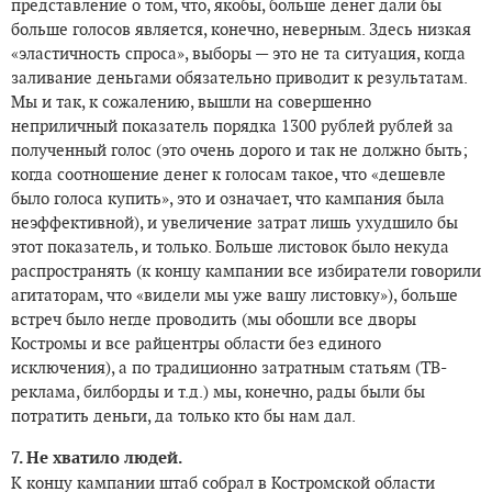
представление о том, что, якобы, больше денег дали бы
больше голосов является, конечно, неверным. Здесь низкая
«эластичность спроса», выборы — это не та ситуация, когда
заливание деньгами обязательно приводит к результатам.
Мы и так, к сожалению, вышли на совершенно
неприличный показатель порядка 1300 рублей рублей за
полученный голос (это очень дорого и так не должно быть;
когда соотношение денег к голосам такое, что «дешевле
было голоса купить», это и означает, что кампания была
неэффективной), и увеличение затрат лишь ухудшило бы
этот показатель, и только. Больше листовок было некуда
распространять (к концу кампании все избиратели говорили
агитаторам, что «видели мы уже вашу листовку»), больше
встреч было негде проводить (мы обошли все дворы
Костромы и все райцентры области без единого
исключения), а по традиционно затратным статьям (ТВ-
реклама, билборды и т.д.) мы, конечно, рады были бы
потратить деньги, да только кто бы нам дал.
7. Не хватило людей.
К концу кампании штаб собрал в Костромской области