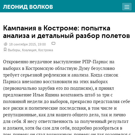
Кампания в Костроме: попытка
анализа и детальный разбор полетов
18 сентября 2015, 19:00
Выборы
,
Коалиция
,
Кострома
Откровенно неудачное выступление РПР-Парнас на
выборах в Костромскую областную Думу безусловно
требует серьезной рефлексии и анализа. Когда список
Парнаса внезапно восстановили на этих выборах
(первоначально зарубив его по подписям), я принял
предложение Ильи Яшина возглавить штаб за три с
половиной недели до выборов, прекрасно представляя себе
все риски и политические последствия, в том числе и
репутационные, как для нашего общего дела, так и лично
для себя. Я несу ответственность за полученный результат
и должен, хотя бы сам для себя, подробно разобраться в
том, почему он стал возможным, почему он так разошелся с