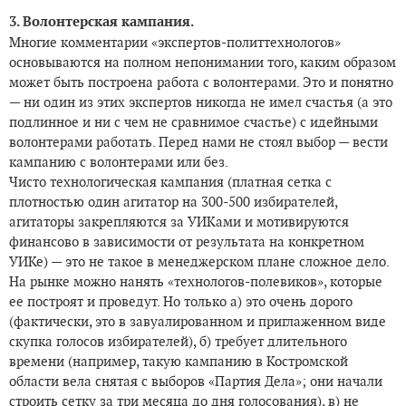
3. Волонтерская кампания.
Многие комментарии «экспертов-политтехнологов»
основываются на полном непонимании того, каким образом
может быть построена работа с волонтерами. Это и понятно
— ни один из этих экспертов никогда не имел счастья (а это
подлинное и ни с чем не сравнимое счастье) с идейными
волонтерами работать. Перед нами не стоял выбор — вести
кампанию с волонтерами или без.
Чисто технологическая кампания (платная сетка с
плотностью один агитатор на 300-500 избирателей,
агитаторы закрепляются за УИКами и мотивируются
финансово в зависимости от результата на конкретном
УИКе) — это не такое в менеджерском плане сложное дело.
На рынке можно нанять «технологов-полевиков», которые
ее построят и проведут. Но только а) это очень дорого
(фактически, это в завуалированном и приглаженном виде
скупка голосов избирателей), б) требует длительного
времени (например, такую кампанию в Костромской
области вела снятая с выборов «Партия Дела»; они начали
строить сетку за три месяца до дня голосования), в) не