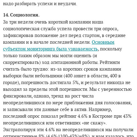
надо разбирать успехи и неудачи.
14. Социология.
За три недели очень короткой кампании наша
социологическая служба успела провести три опроса,
зафиксировав положение дел перед стартом, в середине
кампании и в начале последней недели.
Основным
субъектом мониторинга была узнаваемость
, поскольку
только таким образом мы могли оценить (и
скорректировать) ход агитационной работы. Рейтинги
считать было трудно: из-за коротких сроков кампании
выборки были небольшими (400 анкет в области, 400 в
городе), погрешность достигала 5%, и результат никогда не
выходил за пределы этой погрешности. Мы с уверенностью
фиксировали, однако, тренд на рост числа
неопределившихся по мере приближения дня голосования,
и записывали эти данные себе в актив. Например,
последний опрос показал рейтинг 4.6% в Костроме при 43%
неопределившихся или ответивших «не скажу».
Экстраполируя эти 4.6% на неопределившихся мы получали
оптимистичные 8% (4.6%/(100-43%)=8%), и нам казалось, что