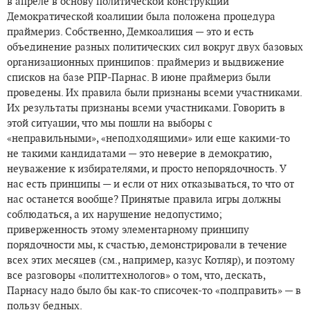
в апреле в основу политической конструкции
Демократической коалиции была положена процедура
праймериз. Собственно, Демкоалиция — это и есть
объединение разных политических сил вокруг двух базовых
организационных принципов: праймериз и выдвижение
списков на базе РПР-Парнас. В июне праймериз были
проведены. Их правила были признаны всеми участниками.
Их результаты признаны всеми участниками. Говорить в
этой ситуации, что мы пошли на выборы с
«неправильными», «неподходящими» или еще какими-то
не такими кандидатами — это неверие в демократию,
неуважение к избирателями, и просто непорядочность. У
нас есть принципы — и если от них отказываться, то что от
нас останется вообще? Принятые правила игры должны
соблюдаться, а их нарушение недопустимо;
приверженность этому элементарному принципу
порядочности мы, к счастью, демонстрировали в течение
всех этих месяцев (см., например, казус Котляр), и поэтому
все разговоры «политтехнологов» о том, что, дескать,
Парнасу надо было бы как-то списочек-то «подправить» — в
пользу бедных.