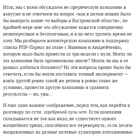
Итак, мы с вами обсуждаем не сферическую кампанию в
вакууме и не отвечаем на вопрос «как в целом можно было
бы выиграть какие-то выборы в Костромской области»; по
крайней мере мне это обсуждение кажется совершенно
неинтересным и бесполезным, и я на него тратить время не
хочу. Мы разбираем волонтерскую кампанию в поддержку
списка РПР-Парнас во главе с Яшиным и Андрейченко,
которую надо было провести за три недели с нуля. Могла ли
эта кампания быть организована иначе? Могли ли мы в ее
рамках добиться большего? На эти вопросы проще было бы
отвечать, если бы могли поставить точный эксперимент —
взять другой ровно такой же регион в ровно таких же
условиях, провести другую кампанию и сравнить
результаты — но, увы...
И еще одно важное соображение, перед тем, как перейти к
разговору по сути:
серебряной пули нет
. Если кампания
складывается не так как надо, не существует одного
волшебного трюка, способного все перевернуть; если десять
направленных на разные целевые аудитории агитационных