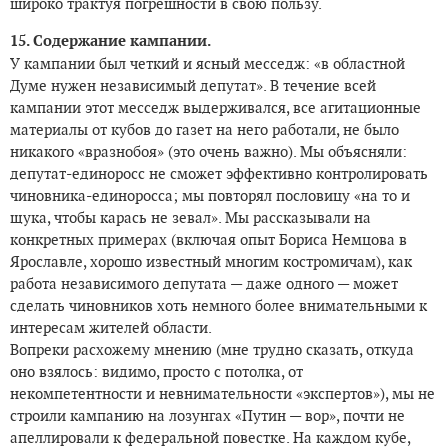
широко трактуя погрешности в свою пользу.
15. Содержание кампании.
У кампании был четкий и ясный месседж: «в областной
Думе нужен независимый депутат». В течение всей
кампании этот месседж выдерживался, все агитационные
материалы от кубов до газет на него работали, не было
никакого «вразнобоя» (это очень важно). Мы объясняли:
депутат-единоросс не сможет эффективно контролировать
чиновника-единоросса; мы повторял пословицу «на то и
щука, чтобы карась не зевал». Мы рассказывали на
конкретных примерах (включая опыт Бориса Немцова в
Ярославле, хорошо известный многим костромичам), как
работа независимого депутата — даже одного — может
сделать чиновников хоть немного более внимательными к
интересам жителей области.
Вопреки расхожему мнению (мне трудно сказать, откуда
оно взялось: видимо, просто с потолка, от
некомпетентности и невнимательности «экспертов»), мы не
строили кампанию на лозунгах «Путин — вор», почти не
апеллировали к федеральной повестке. На каждом кубе,