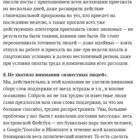
писали посты с приглашением всем желающим приезжать
на несколько дней, даже расширяли действие
стипендиальной программы на тех, кто приедет на
последнюю неделю, а также просили всех уже
действующих агитаторов приглашать своих знакомых — но
результаты были такими, какими они были. Не стоит
переоценивать готовность людей — даже идейных — взять
отпуск на работе и приехать на две-три недели пахать в
спартанских условиях в далеко нестоличный регион, даже
при условии оплаты труда и компенсации всех расходов.
8. Не хватило внимания «известных людей».
Мы, действительно, в этой кампании не уделяли внимания
сбору слов поддержки от звезд эстрады и т.п., и вполне
осознанно. Собрать их не так трудно (и известные люди
сами предлагали нам свои слова поддержки, за что им
большое спасибо), трудно распространить. Увы, большие
проблемы у нас были с каналами доставки месседжа: весь
костромской Фейсбук — это буквально пара тысяч человек;
а Google/Youtube и ВКонтакте в течение всей кампании
блокировали весь политический контент. То есть сделать