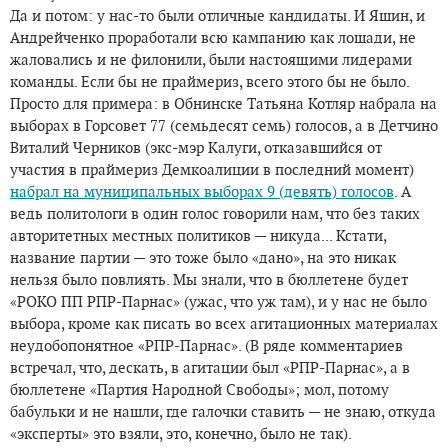
Да и потом: у нас-то были отличные кандидаты. И Яшин, и
Андрейченко проработали всю кампанию как лошади, не
жаловались и не филонили, были настоящими лидерами
команды. Если бы не праймериз, всего этого бы не было.
Просто для примера: в Обнинске Татьяна Котляр набрала на
выборах в Горсовет 77 (семьдесят семь) голосов, а в Детчино
Виталий Черников (экс-мэр Калуги, отказавшийся от
участия в праймериз Демкоалиции в последний момент)
набрал на муниципальных выборах 9 (девять) голосов
. А
ведь политологи в один голос говорили нам, что без таких
авторитетных местных политиков — никуда... Кстати,
название партии — это тоже было «дано», на это никак
нельзя было повлиять. Мы знали, что в бюллетене будет
«РОКО ПП РПР-Парнас» (ужас, что уж там), и у нас не было
выбора, кроме как писать во всех агитационных материалах
неудобопонятное «РПР-Парнас». (В ряде комментариев
встречал, что, дескать, в агитации был «РПР-Парнас», а в
бюллетене «Партия Народной Свободы»; мол, потому
бабульки и не нашли, где галочки ставить — не знаю, откуда
«эксперты» это взяли, это, конечно, было не так).