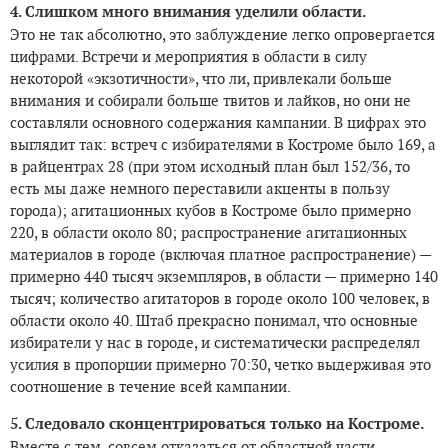
4. Слишком много внимания уделили области.
Это не так абсолютно, это заблуждение легко опровергается
цифрами. Встречи и мероприятия в области в силу
некоторой «экзотичности», что ли, привлекали больше
внимания и собирали больше твитов и лайков, но они не
составляли основного содержания кампании. В цифрах это
выглядит так: встреч с избирателями в Костроме было 169, а
в райцентрах 28 (при этом исходный план был 152/36, то
есть мы даже немного переставили акценты в пользу
города); агитационных кубов в Костроме было примерно
220, в области около 80; распространение агитационных
материалов в городе (включая платное распространение) —
примерно 440 тысяч экземпляров, в области — примерно 140
тысяч; количество агитаторов в городе около 100 человек, в
области около 40. Штаб прекрасно понимал, что основные
избиратели у нас в городе, и систематически распределял
усилия в пропорции примерно 70:30, четко выдерживая это
соотношение в течение всей кампании.
5. Следовало сконцентрироваться только на Костроме.
Вместе с тем, совсем отказаться от областной части