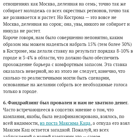
отношениях как Москва, деленная на семь; точно так же
собирает молодежь со всех окрестных регионов, точно так
же развивается и растет. Но Кострома — это вовсе не
Москва, деленная на сорок; она, увы, никого не собирает и
никуда не растет.
Короче говоря, нам было совершенно непонятно, каким
образом мы можем надеяться набрать 15% (тем более 30%)
в Костроме, мы делали ставку на результат порядка 8-10% в
городе и 3-4% в области, что должно было обеспечить
прохождение барьера с комфортным запасом. Эта ставка
оказалась неверной, но из этого не следует, конечно, что
сколько-то реалистичными могли быть сценарии,
основанные на желании собрать все необходимые голоса
только в городе.
6. Фандрайзинг был провален и нам не хватило денег.
Часто встречающееся в соцсетях мнение о том, что
кампания, якобы, была недофинансирована, взялось, по
всей видимости,
из поста Максима Каца
, а откуда его взял
Максим Кац остается загадкой. Пожалуй, из всех
заблуждений о нашей кампании это — самое