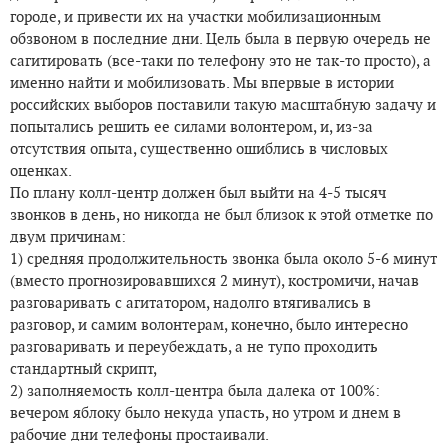
городе, и привести их на участки мобилизационным
обзвоном в последние дни. Цель была в первую очередь не
сагитировать (все-таки по телефону это не так-то просто), а
именно найти и мобилизовать. Мы впервые в истории
российских выборов поставили такую масштабную задачу и
попытались решить ее силами волонтером, и, из-за
отсутствия опыта, существенно ошиблись в числовых
оценках.
По плану колл-центр должен был выйти на 4-5 тысяч
звонков в день, но никогда не был близок к этой отметке по
двум причинам:
1) средняя продолжительность звонка была около 5-6 минут
(вместо прогнозировавшихся 2 минут), костромичи, начав
разговаривать с агитатором, надолго втягивались в
разговор, и самим волонтерам, конечно, было интересно
разговаривать и переубеждать, а не тупо проходить
стандартный скрипт,
2) заполняемость колл-центра была далека от 100%:
вечером яблоку было некуда упасть, но утром и днем в
рабочие дни телефоны простаивали.