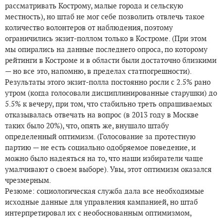
рассматривать Кострому, малые города и сельскую
местность), но штаб не мог себе позволить отвлечь такое
количество волонтеров от наблюдения, поэтому
ограничились экзит-поллом только в Костроме. (При этом
мы опирались на данные последнего опроса, по которому
рейтинги в Костроме и в области были достаточно близкими
— но все это, напомню, в пределах статпогрешности).
Результаты этого экзит-полла постоянно росли с 2.5% рано
утром (когда голосовали дисциплинированные старушки) до
5.5% к вечеру, при том, что стабильно треть опрашиваемых
отказывалась отвечать на вопрос (в 2013 году в Москве
таких было 20%), что, опять же, внушало штабу
определенный оптимизм. (Голосование за протестную
партию — не есть социально одобряемое поведение, и
можно было надеяться на то, что наши избиратели чаще
умалчивают о своем выборе). Увы, этот оптимизм оказался
чрезмерным.
Резюме: социологическая служба дала все необходимые
исходные данные для управления кампанией, но штаб
интерпретировал их с необоснованным оптимизмом,