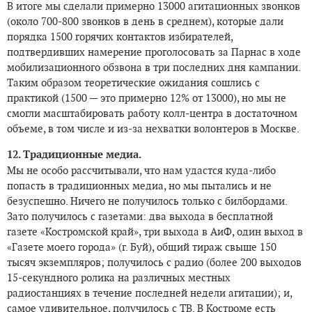
В итоге мы сделали примерно 13000 агитационных звонков
(около 700-800 звонков в день в среднем), которые дали
порядка 1500 горячих контактов избирателей,
подтвердивших намерение проголосовать за Парнас в ходе
мобилизационного обзвона в три последних дня кампании.
Таким образом теоретические ожидания сошлись с
практикой (1500 — это примерно 12% от 13000), но мы не
смогли масштабировать работу колл-центра в достаточном
объеме, в том числе и из-за нехватки волонтеров в Москве.
12. Традиционные медиа.
Мы не особо рассчитывали, что нам удастся куда-либо
попасть в традиционных медиа, но мы пытались и не
безуспешно. Ничего не получилось только с билбордами.
Зато получилось с газетами: два выхода в бесплатной
газете «Костромской край», три выхода в АиФ, один выход в
«Газете моего города» (г. Буй), общий тираж свыше 150
тысяч экземпляров; получилось с радио (более 200 выходов
15-секундного ролика на различных местных
радиостанциях в течение последней недели агитации); и,
самое удивительное, получилось с ТВ. В Костроме есть