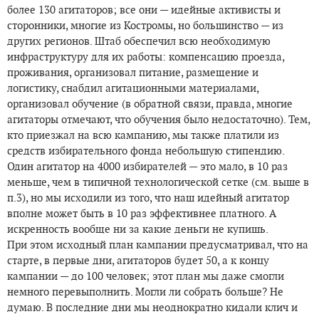
более 130 агитаторов; все они — идейные активисты и
сторонники, многие из Костромы, но большинство — из
других регионов. Штаб обеспечил всю необходимую
инфраструктуру для их работы: компенсацию проезда,
проживания, организовал питание, размещение и
логистику, снабдил агитационными материалами,
организовал обучение (в обратной связи, правда, многие
агитаторы отмечают, что обучения было недостаточно). Тем,
кто приезжал на всю кампанию, мы также платили из
средств избирательного фонда небольшую стипендию.
Один агитатор на 4000 избирателей — это мало, в 10 раз
меньше, чем в типичной технологической сетке (см. выше в
п.3), но мы исходили из того, что наш идейный агитатор
вполне может быть в 10 раз эффективнее платного. А
искренность вообще ни за какие деньги не купишь.
При этом исходный план кампании предусматривал, что на
старте, в первые дни, агитаторов будет 50, а к концу
кампании — до 100 человек; этот план мы даже смогли
немного перевыполнить. Могли ли собрать больше? Не
думаю. В последние дни мы неоднократно кидали клич и