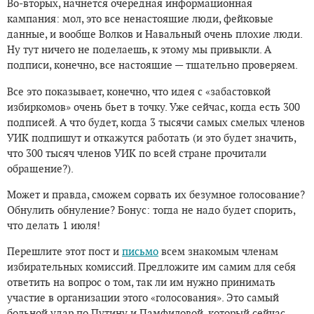
Во-вторых, начнется очередная информационная
кампания: мол, это все ненастоящие люди, фейковые
данные, и вообще Волков и Навальный очень плохие люди.
Ну тут ничего не поделаешь, к этому мы привыкли. А
подписи, конечно, все настоящие — тщательно проверяем.
Все это показывает, конечно, что идея с «забастовкой
избиркомов» очень бьет в точку. Уже сейчас, когда есть 300
подписей. А что будет, когда 3 тысячи самых смелых членов
УИК подпишут и откажутся работать (и это будет значить,
что 300 тысяч членов УИК по всей стране прочитали
обращение?).
Может и правда, сможем сорвать их безумное голосование?
Обнулить обнуление? Бонус: тогда не надо будет спорить,
что делать 1 июля!
Перешлите этот пост и
письмо
всем знакомым членам
избирательных комиссий. Предложите им самим для себя
ответить на вопрос о том, так ли им нужно принимать
участие в организации этого «голосования». Это самый
больной удар по Путину и Памфиловой, который сейчас