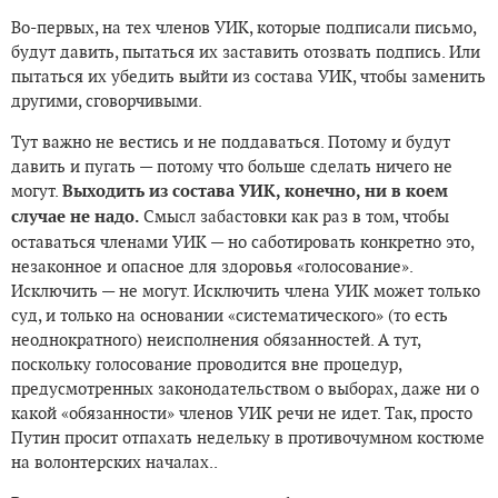
Во-первых, на тех членов УИК, которые подписали письмо,
будут давить, пытаться их заставить отозвать подпись. Или
пытаться их убедить выйти из состава УИК, чтобы заменить
другими, сговорчивыми.
Тут важно не вестись и не поддаваться. Потому и будут
давить и пугать — потому что больше сделать ничего не
могут.
Выходить из состава УИК, конечно, ни в коем
случае не надо.
Смысл забастовки как раз в том, чтобы
оставаться членами УИК — но саботировать конкретно это,
незаконное и опасное для здоровья «голосование».
Исключить — не могут. Исключить члена УИК может только
суд, и только на основании «систематического» (то есть
неоднократного) неисполнения обязанностей. А тут,
поскольку голосование проводится вне процедур,
предусмотренных законодательством о выборах, даже ни о
какой «обязанности» членов УИК речи не идет. Так, просто
Путин просит отпахать недельку в противочумном костюме
на волонтерских началах..