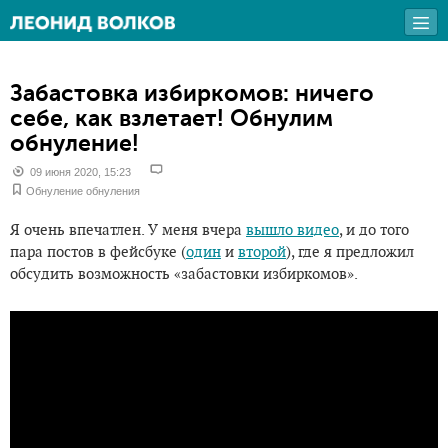
Забастовка избиркомов: ничего
себе, как взлетает! Обнулим
обнуление!
09 июня 2020, 15:23
Обнуление обнуления
Я очень впечатлен. У меня вчера
вышло видео
, и до того
пара постов в фейсбуке (
один
и
второй
), где я предложил
обсудить возможность «забастовки избиркомов».