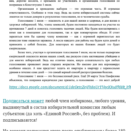
https://docs.google.com/document/d/1deOetzZejFh8oUrYVqeIOiu890Ht_
Подписаться может
любой член избиркома, любого уровня,
выдвинутый в состав избирательной комиссии любым
субъектом (да хоть «Единой Россией», без проблем). И
подписываются!
На момент написания этого поста опубликованы более 180