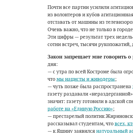
Почти все партии усилили агитацио
из волонтеров и кубов агитационна
отставать от машины из телевизоро
Очень важно, что не только в городе
Эти цифры — результат трех недель 
сотни встреч, тысячи рукопожатий, 
Закон запрещает мне говорить о 
дня:
— с утра по всей Костроме была ог
что
мы нацисты и живодеры
;
— чуть позже была распространена
газету раздавали «нераздерганной» (
значит: газету готовили в адской с
работе на «Единую Россию»
;
— престарелый политик Жириновски
рассказывал студентам, что
всех, к
— к Яшину заявился
натуральный а