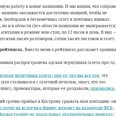
нную работу в конце кампании. И мы видим, что собран
я машина оказывается достаточно мощной, чтобы не
в, билбордов и бесконечных газет в почтовых ящиках.
, но и в области (без области кампания не выигрывается)
агитации в режиме нон-стоп, по 12 часов в день. В них 
десятки тысяч разговоров, сотни тысяч листовок и газет.
рейтингах.
Вместо меня о рейтингах расскажет хроник
ромным распространена адская чернушная газета про то,
вторая чернушная газета: про то, что мы все геи
; эту
кто сталкивался с газетной печатью, знает, что это
пешке); провокаторы, которые ее раздавали,
признались 
й срочно прибыл в Кострому срывать нам агитацию: о
то ходит на встречи к Яшину, возьмет на карандаш ФСБ
;
фрокостромич на поддельных автомобильных номерах
;