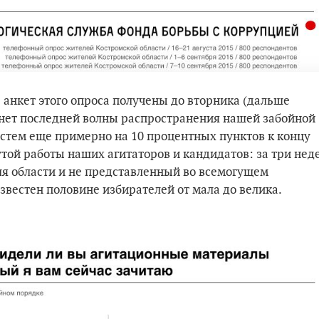
ь анкет этого опроса получены до вторника (дальше
е нет последней волны распространения нашей забойной
стем еще примерно на 10 процентных пунктов к концу
утой работы наших агитаторов и кандидатов: за три нед
для области и не представленный во всемогущем
звестен половине избирателей от мала до велика.