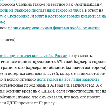
норосса Саблина (также известное как «Антимайдан»)
ений
из главного пропагандистского калибра
в ответ на
ку о Сковородке
, и
мчит в Кострому громко пиариться на
и»
;
ской
марш с американскими флагами якобы от имени
й список).
ей социологической службы России
хочу сказать:
с есть все шансы преодолеть 5%-ный барьер в городе
грани этого барьера по области (за вычетом города
е и истерика местных властей, которые занимаются не
ко и исключительно
попытками на все лады замочить
поставленная перед ними в АП задача заключается. А с
ас рейтинг вровень с ЛДПР, и если существующий трен
обгоним; думаю, что ему сказали, что весь его проект
сли ЛДПР проиграет Парнасу.