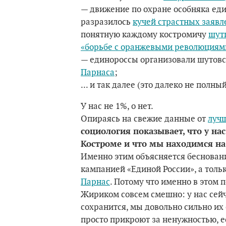
— движение по охране особняка еди
разразилось
кучей страстных заявл
понятную каждому костромичу
шут
«борьбе с оранжевыми революциям
— единороссы организовали шутов
Парнаса
;
... и так далее (это далеко не полны
У нас не 1%, о нет.
Опираясь на свежие данные от
лучш
социология показывает, что у на
Костроме и что мы находимся на 
Именно этим объясняется бесновани
кампанией «Единой России», а толь
Парнас
. Потому что именно в этом 
Жириком совсем смешно: у нас сейч
сохранится, мы довольно сильно их 
просто прикроют за ненужностью, е