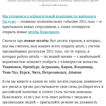
чтобы обсудить ход избирательной кампании Навального (фото
— Евгений Фельдман)
Мы готовимся к избирательной кампании по выборам в
Госдуму
— главному политическому событию 2021 года — и
приглашаем новых сотрудников, а также планируем
открыть новые
штабы Навального
.
Сначала про
новые штабы
. Вот десять городов, в которых,
как мы считаем, нам важнее всего открыть штаб, с учетом
предвыборных раскладов 2021 года; это те города, в
которых работа штаба — по нашей оценке — с наибольшей
вероятностью поможет отобрать у единороссов мандаты:
Ульяновск, Оренбург, Астрахань, Киров, Владимир,
Улан-Удэ, Курск, Чита, Петрозаводск, Абакан
.
Если вы живете в одном из этих десяти городов, понимаете
все риски и трезво рассчитываете свои силы, разбираетесь в
российской политике и хотите стать частью команды
Навального; если у вас есть опыт работы с людьми и
организации людей — присылайте резюме на должность