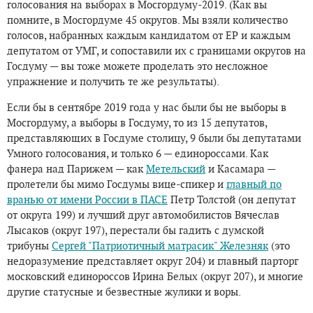
голосования на выборах в Мосгордуму-2019. (Как вы
помните, в Мосгордуме 45 округов. Мы взяли количество
голосов, набранных каждым кандидатом от ЕР и каждым
депутатом от УМГ, и сопоставили их с границами округов на
Госдуму — вы тоже можете проделать это несложное
упражнение и получить те же результаты).
Если бы в сентябре 2019 года у нас были бы не выборы в
Мосгордуму, а выборы в Госдуму, то из 15 депутатов,
представляющих в Госдуме столицу, 9 были бы депутатами
Умного голосования, и только 6 — единороссами. Как
фанера над Парижем — как
Метельский
и Касамара —
пролетели бы мимо Госдумы вице-спикер и
главный по
вранью от имени России в ПАСЕ
Петр Толстой (он депутат
от округа 199) и лучший друг автомобилистов Вячеслав
Лысаков (округ 197), перестали бы гадить с думской
трибуны
Сергей "Патриотичный матрасик" Железняк
(это
недоразумение представляет округ 204) и главный парторг
московский единороссов Ирина Белых (округ 207), и многие
другие статусные и безвестные жулики и воры.