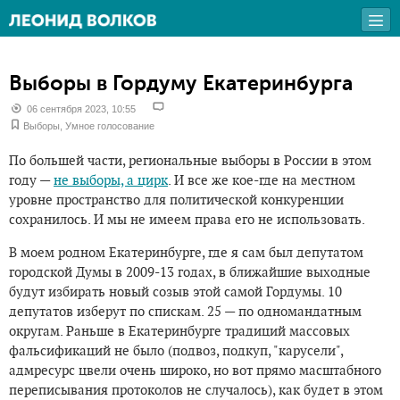
Выборы в Гордуму Екатеринбурга
06 сентября 2023, 10:55
Выборы
,
Умное голосование
По большей части, региональные выборы в России в этом
году —
не выборы, а цирк
. И все же кое-где на местном
уровне пространство для политической конкуренции
сохранилось. И мы не имеем права его не использовать.
В моем родном Екатеринбурге, где я сам был депутатом
городской Думы в 2009-13 годах, в ближайшие выходные
будут избирать новый созыв этой самой Гордумы. 10
депутатов изберут по спискам. 25 — по одномандатным
округам. Раньше в Екатеринбурге традиций массовых
фальсификаций не было (подвоз, подкуп, "карусели",
адмресурс цвели очень широко, но вот прямо масштабного
переписывания протоколов не случалось), как будет в этом