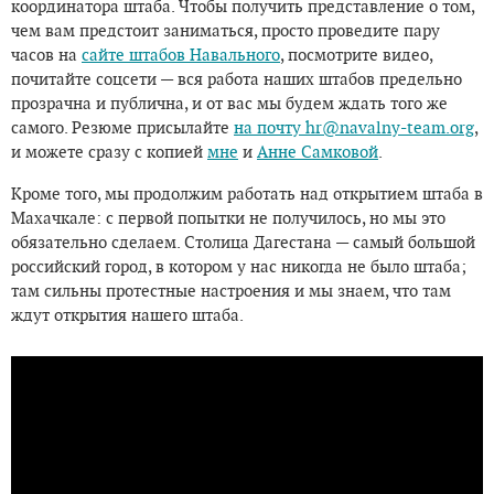
координатора штаба. Чтобы получить представление о том,
чем вам предстоит заниматься, просто проведите пару
часов на
сайте штабов Навального
, посмотрите видео,
почитайте соцсети — вся работа наших штабов предельно
прозрачна и публична, и от вас мы будем ждать того же
самого. Резюме присылайте
на почту
hr@navalny-team.org
,
и можете сразу с копией
мне
и
Анне Самковой
.
Кроме того, мы продолжим работать над открытием штаба в
Махачкале: с первой попытки не получилось, но мы это
обязательно сделаем. Столица Дагестана — самый большой
российский город, в котором у нас никогда не было штаба;
там сильны протестные настроения и мы знаем, что там
ждут открытия нашего штаба.