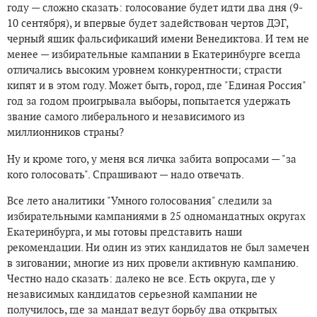
году — сложно сказать: голосование будет идти два дня (9-
10 сентября), и впервые будет задействован чертов ДЭГ,
черный ящик фальсификаций имени Венедиктова. И тем не
менее — избирательные кампании в Екатеринбурге всегда
отличались высоким уровнем конкурентности; страсти
кипят и в этом году. Может быть, город, где "Единая Россия"
год за годом проигрывала выборы, попытается удержать
звание самого либерального и независимого из
миллионников страны?
Ну и кроме того, у меня вся личка забита вопросами — "за
кого голосовать". Спрашивают — надо отвечать.
Все лето аналитики "Умного голосования" следили за
избирательными кампаниями в 25 одномандатных округах
Екатеринбурга, и мы готовы представить наши
рекомендации. Ни один из этих кандидатов не был замечен
в зиговании; многие из них провели активную кампанию.
Честно надо сказать: далеко не все. Есть округа, где у
независимых кандидатов серьезной кампании не
получилось, где за мандат ведут борьбу два открытых