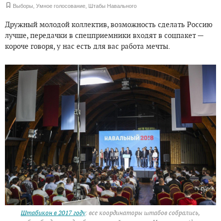
Выборы
,
Умное голосование
,
Штабы Навального
Дружный молодой коллектив, возможность сделать Россию
лучше, передачки в спецприемники входят в соцпакет —
короче говоря, у нас есть для вас работа мечты.
Штабикон в 2017 году
: все координаторы штабов собрались,