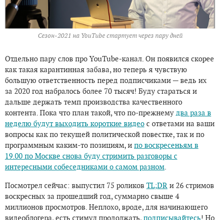
Сезон-2021 на YouTube стартует через пару дней
Отдельно пару слов про YouTube-канал. Он появился скорее
как такая карантинная забава, но теперь я чувствую
большую ответственность перед подписчиками — ведь их
за 2020 год набралось более 70 тысяч! Буду стараться и
дальше держать темп производства качественного
контента. Пока что план такой, что по-прежнему
два раза в
неделю будут выходить короткие видео
с ответами на ваши
вопросы как по текущей политической повестке, так и по
программным каким-то позициям, и
по воскресеньям в
19.00 по Москве снова буду стримить разговоры с
интересными собеседниками о самом разном
.
Посмотрел сейчас: выпустил 75 роликов
TL;DR
и 26 стримов
воскресных за прошедший год, суммарно свыше 4
миллионов просмотров. Неплохо, вроде, для начинающего
видеоблогера, есть стимул продолжать,
подписывайтесь
! Но