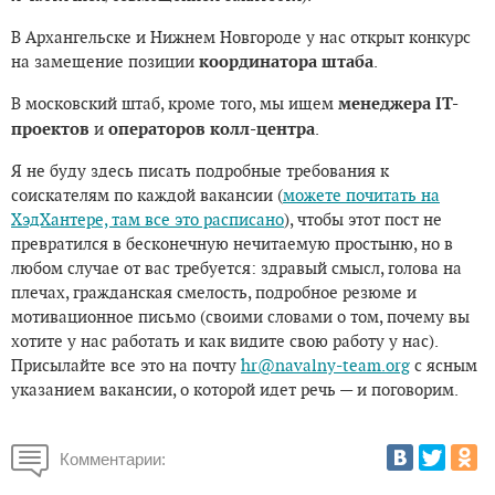
В Архангельске и Нижнем Новгороде у нас открыт конкурс
на замещение позиции
координатора штаба
.
В московский штаб, кроме того, мы ищем
менеджера IT-
проектов
и
операторов колл-центра
.
Я не буду здесь писать подробные требования к
соискателям по каждой вакансии (
можете почитать на
ХэдХантере, там все это расписано
), чтобы этот пост не
превратился в бесконечную нечитаемую простыню, но в
любом случае от вас требуется: здравый смысл, голова на
плечах, гражданская смелость, подробное резюме и
мотивационное письмо (своими словами о том, почему вы
хотите у нас работать и как видите свою работу у нас).
Присылайте все это на почту
hr@navalny-team.org
с ясным
указанием вакансии, о которой идет речь — и поговорим.
Комментарии: