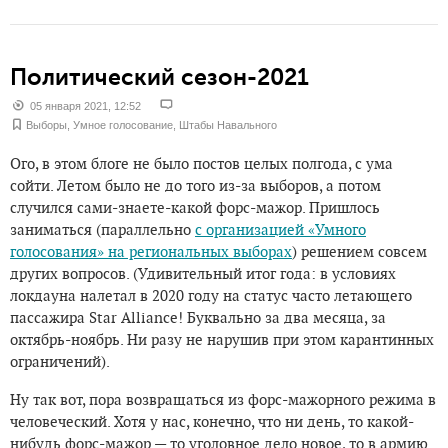
Политический сезон-2021
05 января 2021, 12:52
Выборы
,
Умное голосование
,
Штабы Навального
Ого, в этом блоге не было постов целых полгода, с ума
сойти. Летом было не до того из-за выборов, а потом
случился сами-знаете-какой форс-мажор. Пришлось
заниматься (параллельно
с организацией «Умного
голосования» на региональных выборах
) решением совсем
других вопросов. (Удивительный итог года: в условиях
локдауна налетал в 2020 году на статус часто летающего
пассажира Star Alliance! Буквально за два месяца, за
октябрь-ноябрь. Ни разу не нарушив при этом карантинных
ограничений).
Ну так вот, пора возвращаться из форс-мажорного режима в
человеческий. Хотя у нас, конечно, что ни день, то какой-
нибудь форс-мажор — то уголовное дело новое, то в армию