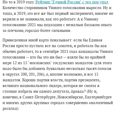
Но то в 2019 году.
Рейтинг "Единой России" с тех пор упал
.
Количество сторонников Умного голосования выросло. Ну и
тогда, в 2019, это все же был первый эксперимент, многие не
верили и не понимали, как это работает. А к Умному
голосованию-2021 мы подходим с немалым багажом опыта
за плечами, гораздо более сильными.
Приведенная мной карта показывает: если бы Единая
Россия просто пустила все на самотек, и работала бы как
обычно работает, то в сентябре 2021 года кандидаты Умного
голосования — кто бы это ни был — взяли бы по крайней
мере 12 из 15 "московских" госдумских мандатов (для этого
надо было бы добавить буквально несколько тысяч голосов
в округах 200, 201, 206), а, вполне возможно, и все 15
мандатов. Хороша партия власти, партия президента,
великого национального лидера, которая не смогла в
столице избрать ни одного депутата, правда? (Ну и,
конечно, в Санкт-Петербурге, Новосибирске, Екатеринбурге
и многих других крупных городах совершенно аналогичный
расклад).