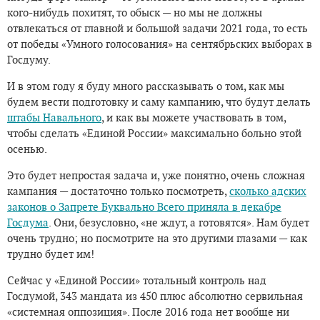
кого-нибудь похитят, то обыск — но мы не должны
отвлекаться от главной и большой задачи 2021 года, то есть
от победы «Умного голосования» на сентябрьских выборах в
Госдуму.
И в этом году я буду много рассказывать о том, как мы
будем вести подготовку и саму кампанию, что будут делать
штабы Навального
, и как вы можете участвовать в том,
чтобы сделать «Единой России» максимально больно этой
осенью.
Это будет непростая задача и, уже понятно, очень сложная
кампания — достаточно только посмотреть,
сколько адских
законов о Запрете Буквально Всего приняла в декабре
Госдума
. Они, безусловно, «не ждут, а готовятся». Нам будет
очень трудно; но посмотрите на это другими глазами — как
трудно будет им!
Сейчас у «Единой России» тотальный контроль над
Госдумой, 343 мандата из 450 плюс абсолютно сервильная
«системная оппозиция». После 2016 года нет вообще ни