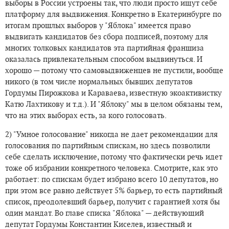
выборы в России устроены так, что люди просто ищут себе
платформу для выдвижения. Конкретно в Екатеринбурге по
итогам прошлых выборов у "Яблока" имеется право
выдвигать кандидатов без сбора подписей, поэтому для
многих толковых кандидатов эта партийная франшиза
оказалась привлекательным способом выдвинуться. И
хорошо — потому что самовыдвиженцев не пустили, вообще
никого (в том числе нормальных бывших депутатов
Гордумы Пирожкова и Караваева, известную экоактивистку
Катю Лахтикову и т.д.). И "Яблоку" мы в целом обязаны тем,
что на этих выборах есть, за кого голосовать.
2) "Умное голосование" никогда не дает рекомендации для
голосования по партийным спискам, но здесь позволили
себе сделать исключение, потому что фактически речь идет
тоже об избрании конкретного человека. Смотрите, как это
работает: по спискам будет избрано всего 10 депутатов, но
при этом все равно действует 5% барьер, то есть партийный
список, преодолевший барьер, получит с гарантией хотя бы
один мандат. Во главе списка "Яблока" — действующий
депутат Гордумы Константин Киселев, известный и