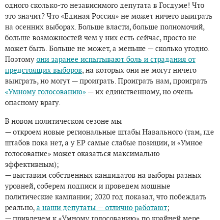
одного сколько-то независимого депутата в Госдуме! Что
это значит? Что «Единая Россия» не может ничего выиграть
на осенних выборах. Больше власти, больше полномочий,
больше возможностей чем у них есть сейчас, просто не
может быть. Больше не может, а меньше — сколько угодно.
Поэтому
они заранее испытывают боль и страдания от
предстоящих выборов
, на которых они не могут ничего
выиграть, но могут — проиграть. Проиграть нам, проиграть
«Умному голосованию»
— их единственному, но очень
опасному врагу.
В новом политическом сезоне мы
— откроем новые региональные штабы Навального (там, где
штабов пока нет, а у ЕР самые слабые позиции, и «Умное
голосование» может оказаться максимально
эффективным);
— выставим собственных кандидатов на выборы разных
уровней, соберем подписи и проведем мощные
политические кампании; 2020 год показал, что побеждать
реально,
а наши депутаты — отлично работают
;
— привлечем к «Умному голосованию» по крайней мере