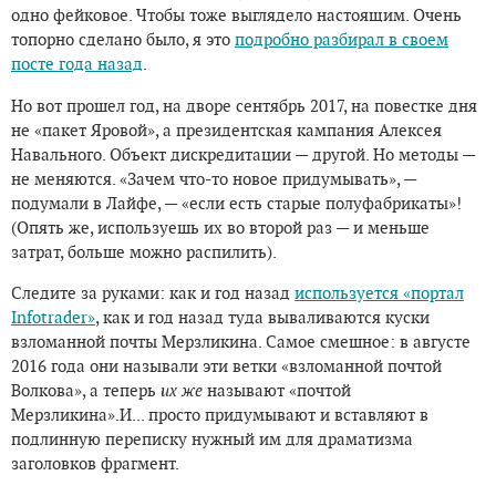
одно фейковое. Чтобы тоже выглядело настоящим. Очень
топорно сделано было, я это
подробно разбирал в своем
посте года назад
.
Но вот прошел год, на дворе сентябрь 2017, на повестке дня
не «пакет Яровой», а президентская кампания Алексея
Навального. Объект дискредитации — другой. Но методы —
не меняются. «Зачем что-то новое придумывать», —
подумали в Лайфе, — «если есть старые полуфабрикаты»!
(Опять же, используешь их во второй раз — и меньше
затрат, больше можно распилить).
Следите за руками: как и год назад
используется «портал
Infotrader»
, как и год назад туда вываливаются куски
взломанной почты Мерзликина. Самое смешное: в августе
2016 года они называли эти ветки «взломанной почтой
Волкова», а теперь
их же
называют «почтой
Мерзликина».И... просто придумывают и вставляют в
подлинную переписку нужный им для драматизма
заголовков фрагмент.