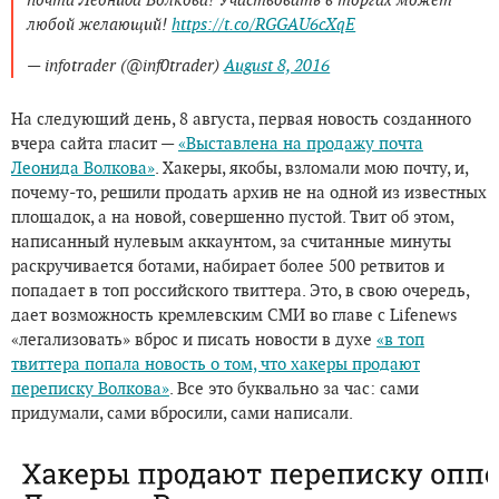
любой желающий!
https://t.co/RGGAU6cXqE
— infotrader (@inf0trader)
August 8, 2016
На следующий день, 8 августа, первая новость созданного
вчера сайта гласит —
«Выставлена на продажу почта
Леонида Волкова»
. Хакеры, якобы, взломали мою почту, и,
почему-то, решили продать архив не на одной из известных
площадок, а на новой, совершенно пустой. Твит об этом,
написанный нулевым аккаунтом, за считанные минуты
раскручивается ботами, набирает более 500 ретвитов и
попадает в топ российского твиттера. Это, в свою очередь,
дает возможность кремлевским СМИ во главе с Lifenews
«легализовать» вброс и писать новости в духе
«в топ
твиттера попала новость о том, что хакеры продают
переписку Волкова»
. Все это буквально за час: сами
придумали, сами вбросили, сами написали.