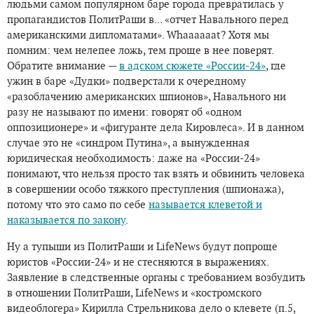
людьми самом популярном баре города превратилась у
пропагандистов ПолитРаши в... «отчет Навального перед
американскими дипломатами». Whaaaaaat? Хотя мы
помним: чем нелепее ложь, тем проще в нее поверят.
Обратите внимание —
в адском сюжете «России-24»
, где
ужин в баре «Дудки» подверстали к очередному
«разоблачению американских шпионов», Навального ни
разу не называют по имени: говорят об «одном
оппозиционере» и «фигуранте дела Кировлеса». И в данном
случае это не «синдром Путина», а вынужденная
юридическая необходимость: даже на «России-24»
понимают, что нельзя просто так взять и обвинить человека
в совершении особо тяжкого преступления (шпионажа),
потому что это само по себе
называется клеветой и
наказывается по закону
.
Ну а тупыши из ПолитРаши и LifeNews будут попроще
юристов «России-24» и не стесняются в выражениях.
Заявление в следственные органы с требованием возбудить
в отношении ПолитРаши, LifeNews и «костромского
видеоблогера» Кирилла Стрельникова дело о клевете (п.5,