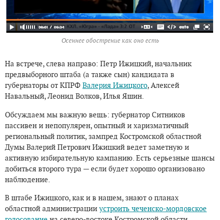
Осеннее обострение как оно есть
На встрече, слева направо: Петр Ижицкий, начальник
предвыборного штаба (а также сын) кандидата в
губернаторы от КПРФ
Валерия Ижицкого
, Алексей
Навальный, Леонид Волков, Илья Яшин.
Обсуждаем мы важную вещь: губернатор Ситников
пассивен и непопулярен, опытный и харизматичный
региональный политик, зампред Костромской областной
Думы Валерий Петрович Ижицкий ведет заметную и
активную избирательную кампанию. Есть серьезные шансы
добиться второго тура — если будет хорошо организовано
наблюдение.
В штабе Ижицкого, как и в нашем, знают о планах
областной администрации
устроить чеченско-мордовское
голосование
на северо-востоке Костромской области,