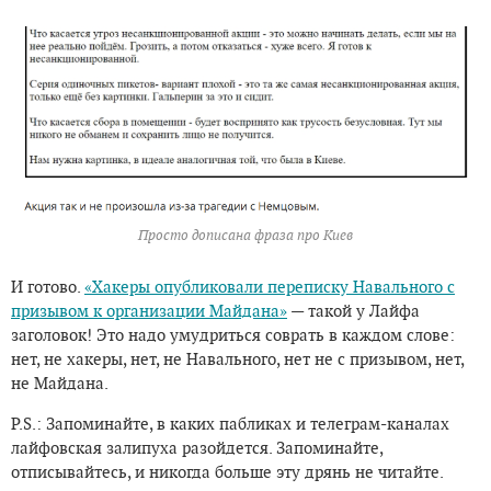
Просто дописана фраза про Киев
И готово.
«Хакеры опубликовали переписку Навального с
призывом к организации Майдана»
— такой у Лайфа
заголовок! Это надо умудриться соврать в каждом слове:
нет, не хакеры, нет, не Навального, нет не с призывом, нет,
не Майдана.
P.S.: Запоминайте, в каких пабликах и телеграм-каналах
лайфовская залипуха разойдется. Запоминайте,
отписывайтесь, и никогда больше эту дрянь не читайте.