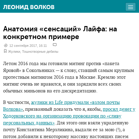
Анатомия «сенсаций» Лайфа: на
конкретном примере
12 сентября 2017, 16:11
Жулики
,
Тошнотворные дебилы
Летом 2016 года мы готовили митинг против «пакета
Яровой» в Сокольниках — к слову, ставший самым крупным
протестным митингом 2016 года в Москве. Кремлю этот
митинг очень не нравился, и они зарядили всех своих
обычных миньонов на его дискредитацию.
В частности,
жулики из Life придумали «взлом почты
Волкова»
, призванный доказать что я, якобы,
просил денег у
Ходорковского на организацию провокации по «сливу
персональных данных»
. Для этого они взяли украденную
почту Константина Мерзликина, выдали ее за мою (!), а
потом добавили к некоторому массиву настоящих писем