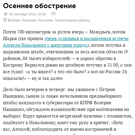
Осеннее обострение
05 сентября 2015, 10:34
Выборы
,
Коалиция
,
Кострома
,
Тошнотворные дебилы
Почти 700 километров за рулем вчера — Макарьев, потом
Шарья (где прошла
очень успешная и насыщенная встреча
Алексея Навального с жителями города
), потом летучка в
шарьинском штабе, отвечающим за весь восток области (9
районов, 88 тысяч избирателей) — и дорога обратно в
Кострому. Вернулся ровно на штабную летучку в 21.00, а там
все гудит: «а ты видел? а что это было? а вот по России-24
показали!» — ну и так далее.
Дело было вечером в четверг: мы ужинаем с Петром
Ижицким, сыном (а также начальником предвыборного
штаба) кандидата в губернаторы от КПРФ Валерия
Ижицкого, обсуждаем взаимодействие при наблюдении на
выборах. Вдруг врывается нетрезвый мужчина с планшетом,
подбегает к Навальному, жмет ему руку и кричит: «Хочу
вас, Алексей, поблагодарить от имени костромичей и