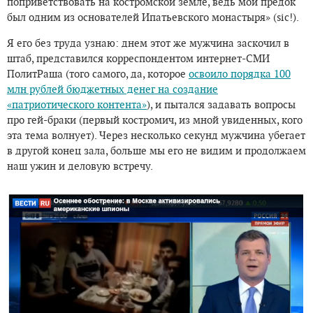
поприветствовать на костромской земле, ведь мой предок
был одним из основателей Ипатьевского монастыря» (sic!).
Я его без труда узнаю: днем этот же мужчина заскочил в
штаб, представился корреспондентом интернет-СМИ
ПолитРаша (того самого, да, которое
освоило порядка 100
млн рублей бюджетных денег на создание
«патриотического контента»
), и пытался задавать вопросы
про гей-браки (первый костромич, из мной увиденных, кого
эта тема волнует). Через несколько секунд мужчина убегает
в другой конец зала, больше мы его не видим и продолжаем
наш ужин и деловую встречу.