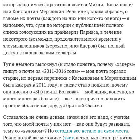
которых одним из адресатов является Михаил Касьянов и/
или Константин Мерзликин. Речь идет, таким образом, о
взломе их почты (каждого из них или кого-то одного) — я
напомню, что, судя по истории с публикацией полного
списка голосующих на праймериз Парнаса, в течение
некоторого (возможно, продолжительного) времени у
злоумышленников (вероятно, инсайдеров) был полный
доступ к парнасовским серверам.
Тут я немного выдохнул (и стало понятно, почему «хакеры»
пишут о почте за «2011-2016 годы» — моя почта гораздо
старше, но первая переписка с Касьяновым и Мерзликиным
была как раз в 2011 году; а также стало понятно, почему
они писали о «8Гб почты Волкова» — мой ящик, конечно, во
много-много раз больше) — все-таки приятно находить
простое объяснение, орудуя бритвой Оккама.
Оставалось не очень ясным, зачем все это надо, с учетом
того, что моей почты у них нет — как они будут развивать
тему со «взломом»? Но
сегодня все встало на свои места
.
Ровно по той же методике (
твит
, несколько сотен ретвитов