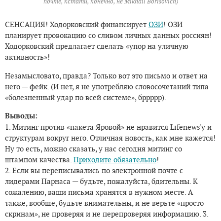
почте, кстати, конечно, не Mikhail Borisovich)
СЕНСАЦИЯ! Ходорковский финансирует
ОЗИ
! ОЗИ
планирует провокацию со сливом личных данных россиян!
Ходорковский предлагает сделать «упор на уличную
активность»!
Незамысловато, правда? Только вот это письмо и ответ на
него — фейк. (И нет, я не употребляю словосочетаний типа
«болезненный удар по всей системе», бррррр).
Выводы:
1. Митинг против «пакета Яровой» не нравится Lifenews'у и
структурам вокруг него. Отличная новость, как мне кажется!
Ну то есть, можно сказать, у нас сегодня митинг со
штампом качества.
Приходите обязательно
!
2. Если вы переписывались по электронной почте с
лидерами Парнаса — будьте, пожалуйста, бдительны. К
сожалению, ваши письма хранятся в нужном месте. А
также, вообще, будьте внимательны, и не верьте «просто
скринам», не проверяя и не перепроверяя информацию. 3.