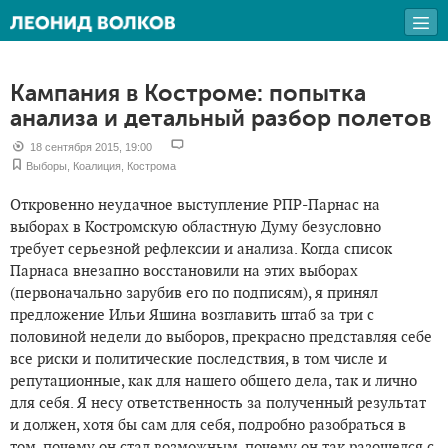
Кампания в Костроме: попытка
анализа и детальный разбор полетов
18 сентября 2015, 19:00
Выборы
,
Коалиция
,
Кострома
Откровенно неудачное выступление РПР-Парнас на
выборах в Костромскую областную Думу безусловно
требует серьезной рефлексии и анализа. Когда список
Парнаса внезапно восстановили на этих выборах
(первоначально зарубив его по подписям), я принял
предложение Ильи Яшина возглавить штаб за три с
половиной недели до выборов, прекрасно представляя себе
все риски и политические последствия, в том числе и
репутационные, как для нашего общего дела, так и лично
для себя. Я несу ответственность за полученный результат
и должен, хотя бы сам для себя, подробно разобраться в
том, почему он стал возможным, почему он так разошелся с