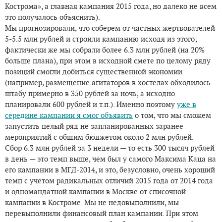
Кострома», а главная кампания 2015 года, но далеко не всем
это получалось объяснить).
Мы прогнозировали, что соберем от частных жертвователей
5-5.5 млн рублей и строили кампанию исходя из этого;
фактически же мы собрали более 6.3 млн рублей (на 20%
больше плана), при этом в исходной смете по целому ряду
позиций смогли добиться существенной экономии
(например, размещение агитаторов в хостелах обходилось
штабу примерно в 350 рублей за ночь, а исходно
планировали 600 рублей и т.п.). Именно поэтому
уже в
середине кампании я смог объявить
о том, что мы сможем
запустить целый ряд не запланированных заранее
мероприятий с общим бюджетом около 2 млн рублей.
Сбор 6.3 млн рублей за 3 недели — то есть 300 тысяч рублей
в день — это темп выше, чем был у самого Максима Каца на
его кампании в МГД-2014, и это, безусловно, очень хороший
темп с учетом радикальных отличий 2015 года от 2014 года
и одномандатной кампании в Москве от списочной
кампании в Костроме. Мы не недовыполнили, мы
перевыполнили финансовый план кампании. При этом