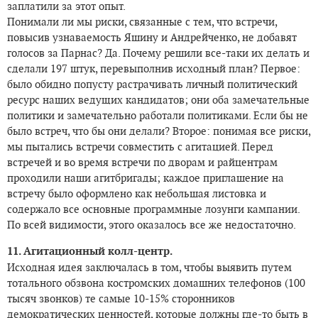
заплатили за этот опыт.
Понимали ли мы риски, связанные с тем, что встречи,
повысив узнаваемость Яшину и Андрейченко, не добавят
голосов за Парнас? Да. Почему решили все-таки их делать и
сделали 197 штук, перевыполнив исходный план? Первое:
было обидно попусту растрачивать личный политический
ресурс наших ведущих кандидатов; они оба замечательные
политики и замечательно работали политиками. Если бы не
было встреч, что бы они делали? Второе: понимая все риски,
мы пытались встречи совместить с агитацией. Перед
встречей и во время встречи по дворам и райцентрам
проходили наши агитбригады; каждое приглашение на
встречу было оформлено как небольшая листовка и
содержало все основные программные лозунги кампании.
По всей видимости, этого оказалось все же недостаточно.
11. Агитационный колл-центр.
Исходная идея заключалась в том, чтобы выявить путем
тотального обзвона костромских домашних телефонов (100
тысяч звонков) те самые 10-15% сторонников
демократических ценностей, которые должны где-то быть в