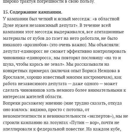
широко трактуя погрешности в свою пользу.
15. Содержание кампании.
У кампании был четкий и ясный месседж: «в областной
Думе нужен независимый депутат». В течение всей
кампании этот месседж выдерживался, все агитационные
материалы от кубов до газет на него работали, не было
никакого «вразнобоя» (это очень важно). Мы объясняли:
депутат-единоросс не сможет эффективно контролировать
чиновника-единоросса; мы повторял пословицу «на то и
щука, чтобы карась не зевал». Мы рассказывали на
конкретных примерах (включая опыт Бориса Немцова в
Ярославле, хорошо известный многим костромичам), как
работа независимого депутата — даже одного — может
сделать чиновников хоть немного более внимательными к
интересам жителей области.
Вопреки расхожему мнению (мне трудно сказать, откуда
оно взялось: видимо, просто с потолка, от
некомпетентности и невнимательности «экспертов»), мы не
строили кампанию на лозунгах «Путин — вор», почти не
апеллировали к федеральной повестке. На каждом кубе,