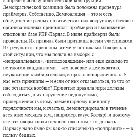
в апреле в основу политической конструкции
Демократической коалиции была положена процедура
праймериз. Собственно, Демкоалиция — это и есть
объединение разных политических сил вокруг двух базовых
организационных принципов: праймериз и выдвижение
списков на базе РПР-Парнас. В июне праймериз были
проведены. Их правила были признаны всеми участниками.
Их результаты признаны всеми участниками. Говорить в
этой ситуации, что мы пошли на выборы с
«неправильными», «неподходящими» или еще какими-то
не такими кандидатами — это неверие в демократию,
неуважение к избирателями, и просто непорядочность. У
нас есть принципы — и если от них отказываться, то что от
нас останется вообще? Принятые правила игры должны
соблюдаться, а их нарушение недопустимо;
приверженность этому элементарному принципу
порядочности мы, к счастью, демонстрировали в течение
всех этих месяцев (см., например, казус Котляр), и поэтому
все разговоры «политтехнологов» о том, что, дескать,
Парнасу надо было бы как-то списочек-то «подправить» — в
пользу бедных.