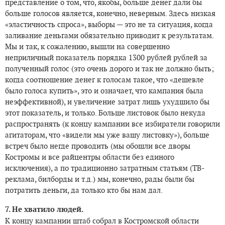
представление о том, что, якобы, больше денег дали бы
больше голосов является, конечно, неверным. Здесь низкая
«эластичность спроса», выборы — это не та ситуация, когда
заливание деньгами обязательно приводит к результатам.
Мы и так, к сожалению, вышли на совершенно
неприличный показатель порядка 1300 рублей рублей за
полученный голос (это очень дорого и так не должно быть;
когда соотношение денег к голосам такое, что «дешевле
было голоса купить», это и означает, что кампания была
неэффективной), и увеличение затрат лишь ухудшило бы
этот показатель, и только. Больше листовок было некуда
распространять (к концу кампании все избиратели говорили
агитаторам, что «видели мы уже вашу листовку»), больше
встреч было негде проводить (мы обошли все дворы
Костромы и все райцентры области без единого
исключения), а по традиционно затратным статьям (ТВ-
реклама, билборды и т.д.) мы, конечно, рады были бы
потратить деньги, да только кто бы нам дал.
7. Не хватило людей.
К концу кампании штаб собрал в Костромской области