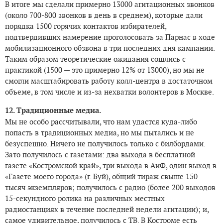
В итоге мы сделали примерно 13000 агитационных звонков
(около 700-800 звонков в день в среднем), которые дали
порядка 1500 горячих контактов избирателей,
подтвердивших намерение проголосовать за Парнас в ходе
мобилизационного обзвона в три последних дня кампании.
Таким образом теоретические ожидания сошлись с
практикой (1500 — это примерно 12% от 13000), но мы не
смогли масштабировать работу колл-центра в достаточном
объеме, в том числе и из-за нехватки волонтеров в Москве.
12. Традиционные медиа.
Мы не особо рассчитывали, что нам удастся куда-либо
попасть в традиционных медиа, но мы пытались и не
безуспешно. Ничего не получилось только с билбордами.
Зато получилось с газетами: два выхода в бесплатной
газете «Костромской край», три выхода в АиФ, один выход в
«Газете моего города» (г. Буй), общий тираж свыше 150
тысяч экземпляров; получилось с радио (более 200 выходов
15-секундного ролика на различных местных
радиостанциях в течение последней недели агитации); и,
самое удивительное, получилось с ТВ. В Костроме есть