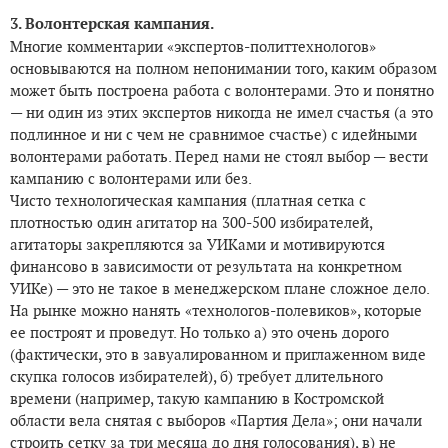
3. Волонтерская кампания.
Многие комментарии «экспертов-политтехнологов»
основываются на полном непонимании того, каким образом
может быть построена работа с волонтерами. Это и понятно
— ни один из этих экспертов никогда не имел счастья (а это
подлинное и ни с чем не сравнимое счастье) с идейными
волонтерами работать. Перед нами не стоял выбор — вести
кампанию с волонтерами или без.
Чисто технологическая кампания (платная сетка с
плотностью один агитатор на 300-500 избирателей,
агитаторы закрепляются за УИКами и мотивируются
финансово в зависимости от результата на конкретном
УИКе) — это не такое в менеджерском плане сложное дело.
На рынке можно нанять «технологов-полевиков», которые
ее построят и проведут. Но только а) это очень дорого
(фактически, это в завуалированном и приглаженном виде
скупка голосов избирателей), б) требует длительного
времени (например, такую кампанию в Костромской
области вела снятая с выборов «Партия Дела»; они начали
строить сетку за три месяца до дня голосования), в) не