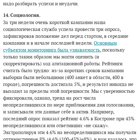
надо разбирать успехи и неудачи.
14. Социология.
За три недели очень короткой кампании наша
социологическая служба успела провести три опроса,
зафиксировав положение дел перед стартом, в середине
кампании и в начале последней недели.
Основным
субъектом мониторинга была узнаваемость
, поскольку
только таким образом мы могли оценить (и
скорректировать) ход агитационной работы. Рейтинги
считать было трудно: из-за коротких сроков кампании
выборки были небольшими (400 анкет в области, 400 в
городе), погрешность достигала 5%, и результат никогда не
выходил за пределы этой погрешности. Мы с уверенностью
фиксировали, однако, тренд на рост числа
неопределившихся по мере приближения дня голосования,
и записывали эти данные себе в актив. Например,
последний опрос показал рейтинг 4.6% в Костроме при 43%
неопределившихся или ответивших «не скажу».
Экстраполируя эти 4.6% на неопределившихся мы получали
оптимистичные 8% (4.6%/(100-43%)=8%), и нам казалось, что