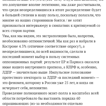
это допущение вполне легитимно; мы даже рассчитывали,
что среди неопределившихся в итоге распределение будет
в большей степени в нашу пользу, поскольку полагали, что
многие из наших сторонников боятся / не хотят
признаваться интервьюеру в симпатиях к критикуемой со
всех сторон партии.
Увы, как мы видим, эта экстраполяция была, напротив,
необоснованно оптимистичной. Мы как раз и набрали в
Костроме 4.3% (отличное соответствие опросу!), а
неопределившиеся, по всей видимости, сделали в
последний момент выбор в пользу системных
оппозиционных партий: результат ЕР и Парнаса оказался
ниже нашего внутреннего прогноза, а КПРФ и, особенно,
ЛДПР — значительно выше. Импульсное голосование
протестного электората за ЛДПР «в последний момент» —
это феномен, которому в России уже 25 лет, и когда он
исчерпает себя, непонятно.
Проведение полноценного экзит-полла в масштабах всей
области потребовало бы выставить порядка 60
опрашивающих (из-за необходимости отдельно