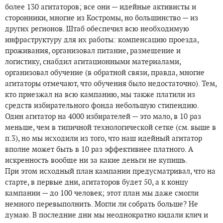
более 130 агитаторов; все они — идейные активисты и
сторонники, многие из Костромы, но большинство — из
других регионов. Штаб обеспечил всю необходимую
инфраструктуру для их работы: компенсацию проезда,
проживания, организовал питание, размещение и
логистику, снабдил агитационными материалами,
организовал обучение (в обратной связи, правда, многие
агитаторы отмечают, что обучения было недостаточно). Тем,
кто приезжал на всю кампанию, мы также платили из
средств избирательного фонда небольшую стипендию.
Один агитатор на 4000 избирателей — это мало, в 10 раз
меньше, чем в типичной технологической сетке (см. выше в
п.3), но мы исходили из того, что наш идейный агитатор
вполне может быть в 10 раз эффективнее платного. А
искренность вообще ни за какие деньги не купишь.
При этом исходный план кампании предусматривал, что на
старте, в первые дни, агитаторов будет 50, а к концу
кампании — до 100 человек; этот план мы даже смогли
немного перевыполнить. Могли ли собрать больше? Не
думаю. В последние дни мы неоднократно кидали клич и