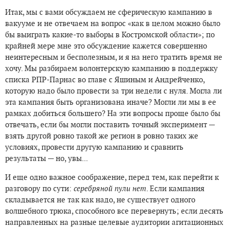
Итак, мы с вами обсуждаем не сферическую кампанию в
вакууме и не отвечаем на вопрос «как в целом можно было
бы выиграть какие-то выборы в Костромской области»; по
крайней мере мне это обсуждение кажется совершенно
неинтересным и бесполезным, и я на него тратить время не
хочу. Мы разбираем волонтерскую кампанию в поддержку
списка РПР-Парнас во главе с Яшиным и Андрейченко,
которую надо было провести за три недели с нуля. Могла ли
эта кампания быть организована иначе? Могли ли мы в ее
рамках добиться большего? На эти вопросы проще было бы
отвечать, если бы могли поставить точный эксперимент —
взять другой ровно такой же регион в ровно таких же
условиях, провести другую кампанию и сравнить
результаты — но, увы...
И еще одно важное соображение, перед тем, как перейти к
разговору по сути:
серебряной пули нет
. Если кампания
складывается не так как надо, не существует одного
волшебного трюка, способного все перевернуть; если десять
направленных на разные целевые аудитории агитационных