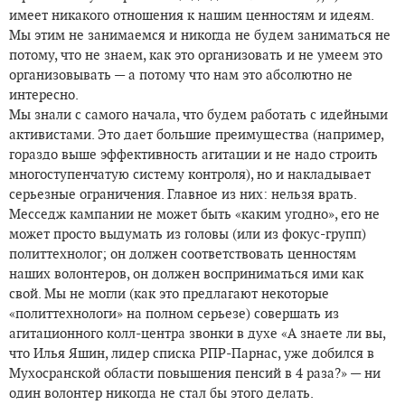
имеет никакого отношения к нашим ценностям и идеям.
Мы этим не занимаемся и никогда не будем заниматься не
потому, что не знаем, как это организовать и не умеем это
организовывать — а потому что нам это абсолютно не
интересно.
Мы знали с самого начала, что будем работать с идейными
активистами. Это дает большие преимущества (например,
гораздо выше эффективность агитации и не надо строить
многоступенчатую систему контроля), но и накладывает
серьезные ограничения. Главное из них: нельзя врать.
Месседж кампании не может быть «каким угодно», его не
может просто выдумать из головы (или из фокус-групп)
политтехнолог; он должен соответствовать ценностям
наших волонтеров, он должен восприниматься ими как
свой. Мы не могли (как это предлагают некоторые
«политтехнологи» на полном серьезе) совершать из
агитационного колл-центра звонки в духе «А знаете ли вы,
что Илья Яшин, лидер списка РПР-Парнас, уже добился в
Мухосранской области повышения пенсий в 4 раза?» — ни
один волонтер никогда не стал бы этого делать.