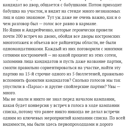
кандидат во двор, общается с бабушками. Потом приходит
бабушка на участок, и видит на стенде много незнакомых
лиц и одно знакомое. Тут уж даже не очень важно, как и о
чем разговор был — голос все равно в кармане.
Но Яшин и Андрейченко, которые героически провели
почти 200 встреч на двоих, обойдя все дворы костромских
многоэтажек и объехав все райцентры области, не были
одномандатниками. Каждый из них поговорили с многими
сотнями костромичей — но какой процент из этих сотен,
запомнив лица кандидатов и пусть даже название партии,
смогли правильно сориентироваться на участке, найти эту
партию на 15-й строчке одного из 5 бюллетеней, правильно
вспомнить фамилии кандидатов? Сколько голосов мы так
упустили в «Парзас» и другие спойлерские партии? Увы —
много.
Мы не знали и никто не знал перед началом кампании,
какая будет конверсия у встреч в голоса в ходе кампании
списка, потому что ранее никто никогда не делал встречи
одним из ключевых мероприятий кампании списка. По всей
видимости, мы были здесь первопроходцами и дорого