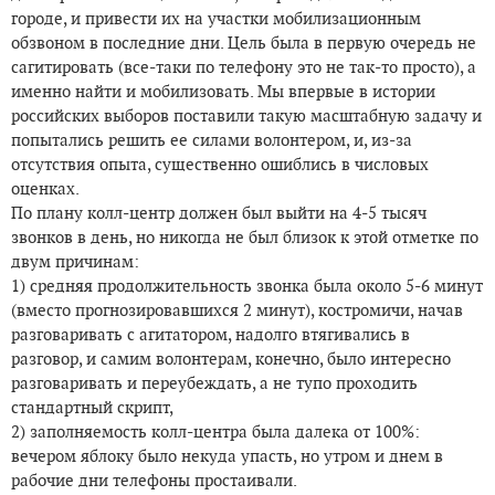
городе, и привести их на участки мобилизационным
обзвоном в последние дни. Цель была в первую очередь не
сагитировать (все-таки по телефону это не так-то просто), а
именно найти и мобилизовать. Мы впервые в истории
российских выборов поставили такую масштабную задачу и
попытались решить ее силами волонтером, и, из-за
отсутствия опыта, существенно ошиблись в числовых
оценках.
По плану колл-центр должен был выйти на 4-5 тысяч
звонков в день, но никогда не был близок к этой отметке по
двум причинам:
1) средняя продолжительность звонка была около 5-6 минут
(вместо прогнозировавшихся 2 минут), костромичи, начав
разговаривать с агитатором, надолго втягивались в
разговор, и самим волонтерам, конечно, было интересно
разговаривать и переубеждать, а не тупо проходить
стандартный скрипт,
2) заполняемость колл-центра была далека от 100%:
вечером яблоку было некуда упасть, но утром и днем в
рабочие дни телефоны простаивали.