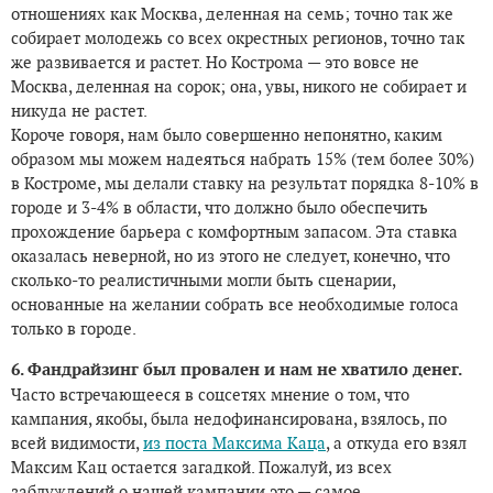
отношениях как Москва, деленная на семь; точно так же
собирает молодежь со всех окрестных регионов, точно так
же развивается и растет. Но Кострома — это вовсе не
Москва, деленная на сорок; она, увы, никого не собирает и
никуда не растет.
Короче говоря, нам было совершенно непонятно, каким
образом мы можем надеяться набрать 15% (тем более 30%)
в Костроме, мы делали ставку на результат порядка 8-10% в
городе и 3-4% в области, что должно было обеспечить
прохождение барьера с комфортным запасом. Эта ставка
оказалась неверной, но из этого не следует, конечно, что
сколько-то реалистичными могли быть сценарии,
основанные на желании собрать все необходимые голоса
только в городе.
6. Фандрайзинг был провален и нам не хватило денег.
Часто встречающееся в соцсетях мнение о том, что
кампания, якобы, была недофинансирована, взялось, по
всей видимости,
из поста Максима Каца
, а откуда его взял
Максим Кац остается загадкой. Пожалуй, из всех
заблуждений о нашей кампании это — самое