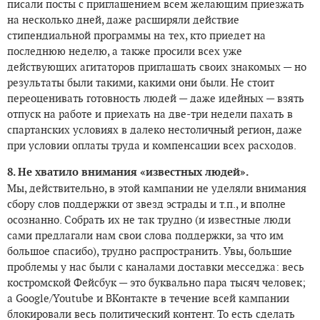
писали посты с приглашением всем желающим приезжать
на несколько дней, даже расширяли действие
стипендиальной программы на тех, кто приедет на
последнюю неделю, а также просили всех уже
действующих агитаторов приглашать своих знакомых — но
результаты были такими, какими они были. Не стоит
переоценивать готовность людей — даже идейных — взять
отпуск на работе и приехать на две-три недели пахать в
спартанских условиях в далеко нестоличный регион, даже
при условии оплаты труда и компенсации всех расходов.
8. Не хватило внимания «известных людей».
Мы, действительно, в этой кампании не уделяли внимания
сбору слов поддержки от звезд эстрады и т.п., и вполне
осознанно. Собрать их не так трудно (и известные люди
сами предлагали нам свои слова поддержки, за что им
большое спасибо), трудно распространить. Увы, большие
проблемы у нас были с каналами доставки месседжа: весь
костромской Фейсбук — это буквально пара тысяч человек;
а Google/Youtube и ВКонтакте в течение всей кампании
блокировали весь политический контент. То есть сделать