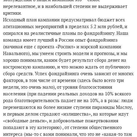
нерелевантное, и в наибольшей степени не выдерживает
критики.
Исходный план кампании предусматривал бюджет всех
агитационных мероприятий в пределах 5.2 млн рублей, и
опирался на реалистичные планы по фандрайзингу. Наша
команда имеет лучший в России опыт фандрайзинга
(начиная еще с проекта «Роспил» и мэрской кампании
Навального), мы умеем строить модели и прогнозы, и мы
хорошо понимали, каким будет результат сбора денег на
костромскую кампанию, и что можно ждать от публичного
сбора средств. Успех фандрайзинга очень зависит от многих
факторов, в том числе от времени (здесь было всего три
недели, это очень мало), от уровня благосостояния
населения (при падении реальных доходов на 10% всякого
рода благотворительность падает не на 10%, а в разы: люди
перемещаются на более низкие ступени пирамиды Маслоу,
и первым делом страдают «излишества», на которые идут
«свободные деньги», и добровольные пожертвования
попадают в эту категорию) , от степени общественного
интереса (мы-то с вами понимали, что это не «какая-то там