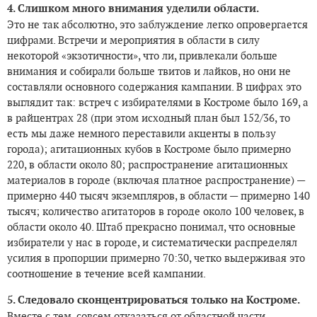
4. Слишком много внимания уделили области.
Это не так абсолютно, это заблуждение легко опровергается
цифрами. Встречи и мероприятия в области в силу
некоторой «экзотичности», что ли, привлекали больше
внимания и собирали больше твитов и лайков, но они не
составляли основного содержания кампании. В цифрах это
выглядит так: встреч с избирателями в Костроме было 169, а
в райцентрах 28 (при этом исходный план был 152/36, то
есть мы даже немного переставили акценты в пользу
города); агитационных кубов в Костроме было примерно
220, в области около 80; распространение агитационных
материалов в городе (включая платное распространение) —
примерно 440 тысяч экземпляров, в области — примерно 140
тысяч; количество агитаторов в городе около 100 человек, в
области около 40. Штаб прекрасно понимал, что основные
избиратели у нас в городе, и систематически распределял
усилия в пропорции примерно 70:30, четко выдерживая это
соотношение в течение всей кампании.
5. Следовало сконцентрироваться только на Костроме.
Вместе с тем, совсем отказаться от областной части