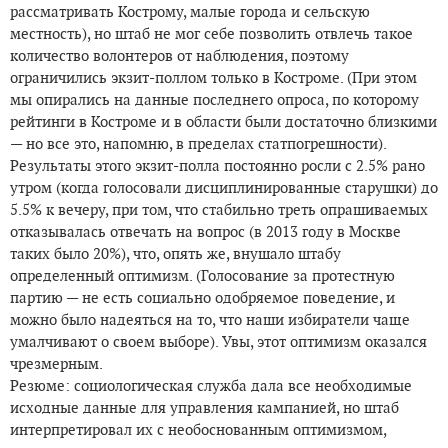
рассматривать Кострому, малые города и сельскую
местность), но штаб не мог себе позволить отвлечь такое
количество волонтеров от наблюдения, поэтому
ограничились экзит-поллом только в Костроме. (При этом
мы опирались на данные последнего опроса, по которому
рейтинги в Костроме и в области были достаточно близкими
— но все это, напомню, в пределах статпогрешности).
Результаты этого экзит-полла постоянно росли с 2.5% рано
утром (когда голосовали дисциплинированные старушки) до
5.5% к вечеру, при том, что стабильно треть опрашиваемых
отказывалась отвечать на вопрос (в 2013 году в Москве
таких было 20%), что, опять же, внушало штабу
определенный оптимизм. (Голосование за протестную
партию — не есть социально одобряемое поведение, и
можно было надеяться на то, что наши избиратели чаще
умалчивают о своем выборе). Увы, этот оптимизм оказался
чрезмерным.
Резюме: социологическая служба дала все необходимые
исходные данные для управления кампанией, но штаб
интерпретировал их с необоснованным оптимизмом,