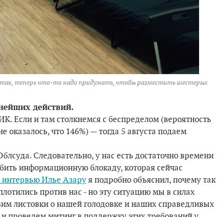
но так, теперь что-то надо придумать, чтобы разместить шестерых
ьнейших действий.
ИК. Если и там столкнемся с беспределом (вероятность
 не оказалось, что 146%) — тогда 5 августа подаем
Облсуда. Следовательно, у нас есть достаточно времени
робить информационную блокаду, которая сейчас
 интервью Илье Азару
я подробно объяснил, почему так
плотились против нас - но эту ситуацию мы в силах
вим листовки о нашей голодовке и наших справедливых
м и проведем митинг в поддержку этих требований у