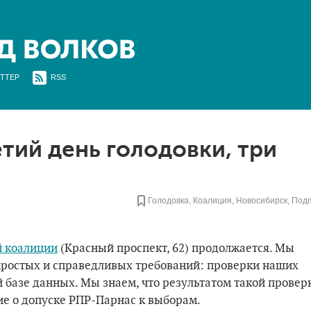
ТТЕР
RSS
тий день голодовки, три
Голодовка
,
Коалиция
,
Новосибирск
,
Под
й коалиции
(Красный проспект, 62) продолжается. Мы
ростых и справедливых требований: проверки наших
базе данных. Мы знаем, что результатом такой провер
ие о допуске РПР-Парнас к выборам.