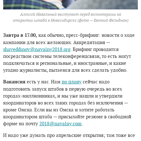
Алексей Навальный выступает перед волонтерами на
открытии штаба в Новосибирске (фото — Евгений Фельдман)
Завтра в 17.00,
как обычно, пресс-брифинг: новости о ходе
кампании для всех желающих. Аккредитация —
shaveddinov@navalny2018.org
. Брифинг проводится
посредством системы телеконференцсвязи, то есть могут
подключаться и региональные, и иностранные, и какие
угодно журналисты, пытаемся для всех сделать удобно.
Вакансия
есть у нас. Нам
по плану
сейчас надо
подготовить запуск штабов в первую очередь во всех
городах-миллионниках, и мы уже нашли и утвердили
координаторов во всех таких городах без исключения —
кроме Омска. Если вы из Омска и хотите работать
координатором штаба — присылайте резюме в свободной
форме на почту
2018@navalny.com
.
И надо уже думать про апрельские открытия; там тоже все