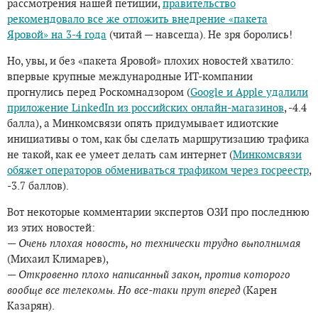
рассмотрения нашей петиции,
правительство
рекомендовало все же отложить внедрение «пакета
Яровой» на 3-4 года
(читай — навсегда). Не зря боролись!
Но, увы, и без «пакета Яровой» плохих новостей хватило:
впервые крупные международные ИТ-компании
прогнулись перед Роскомнадзором (
Google и Apple удалили
приложение LinkedIn из российских онлайн-магазинов
, -4.4
балла), а Минкомсвязи опять придумывает идиотские
инициативы о том, как бы сделать маршрутизацию трафика
не такой, как ее умеет делать сам интернет (
Минкомсвязи
обяжет операторов обмениваться трафиком через госреестр
,
-3.7 баллов).
Вот некоторые комментарии экспертов ОЗИ про последнюю
из этих новостей:
— Очень плохая новость, но технически трудно выполнимая
(Михаил Климарев),
—
Откровенно плохо написанный закон, против которого
вообще все телекомы. Но все-таки прут вперед
(Карен
Казарян).