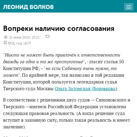
Вопреки наличию согласования
11 июня 2019, 19:21
МГД
,
суд
,
ЦСП
"
Никто не может быть привлечён к ответственности
дважды за одно и то же преступление
", - гласит статья 50
Конституции РФ, – "
но если Собянину очень нужно, то
может
". По крайней мере, так написано в той редакции
Конституции, которой пользуется легендарная судья
Тверского суда Москвы
Ольга Затомская (Боровкова
).
В соответствии с решениями двух судов — Симоновского и
Тверского —именем Российской Федерации установлена
следующая правовая реальность. (А когда решение суда
вступит в законную силу, только такая реальность и имеет
значение).