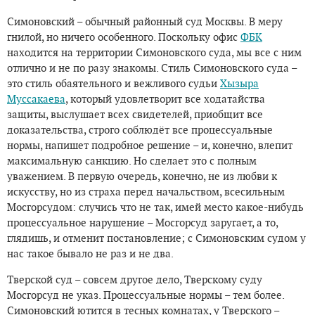
Симоновский – обычный районный суд Москвы. В меру
гнилой, но ничего особенного. Поскольку офис
ФБК
находится на территории Симоновского суда, мы все с ним
отлично и не по разу знакомы. Стиль Симоновского суда –
это стиль обаятельного и вежливого судьи
Хызыра
Муссакаева
, который удовлетворит все ходатайства
защиты, выслушает всех свидетелей, приобщит все
доказательства, строго соблюдёт все процессуальные
нормы, напишет подробное решение – и, конечно, влепит
максимальную санкцию. Но сделает это с полным
уважением. В первую очередь, конечно, не из любви к
искусству, но из страха перед начальством, всесильным
Мосгорсудом: случись что не так, имей место какое-нибудь
процессуальное нарушение – Мосгорсуд заругает, а то,
глядишь, и отменит постановление; с Симоновским судом у
нас такое бывало не раз и не два.
Тверской суд – совсем другое дело, Тверскому суду
Мосгорсуд не указ. Процессуальные нормы – тем более.
Симоновский ютится в тесных комнатах, у Тверского –