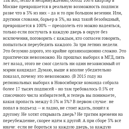
Так вот, легко и непринужденно, обход 100% квартир в
Москве превращается в реальную возможность подписи
разве что в 3% из них – да и то при большом везении. Или,
другими словами, барьер в 3%, на вид такой безобидный,
превращается в 100% — преодолеть его можно надеяться,
только если постучать в каждую дверь в округе без
исключения, поговорить с каждым, кто согласен говорить,
попытаться переубедить каждого. За три летних недели.
Это безумно дорого, это крайне организационно сложно. Это
практически невозможно. На прошлых выборах в МГД, пять
лет назад, этого не смог сделать ни один независимый от
мэрии кандидат. Думаю, выше я вполне убедительно
показал, почему это невозможно. (В 2015 году на
региональных выборах в Новосибирске команда собрала
более 17 тысяч подписей – но там требовалось 0.5% от
списочного числа избирателей, и теперь вы понимаете,
какая пропасть между 0.5% и 3%? В первом случае: не
попал в подъезд — и ладно, не стоит ждать, пошёл к
другому. Не хотят открывать дверь? Не тратим времени на
переубеждение, скорее идём к другой. А при сборе 3% всё
иначе: если не бороться за каждую дверь, за каждую