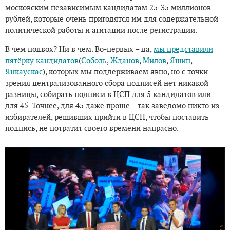
московским независимым кандидатам 25-35 миллионов
рублей, которые очень пригодятся им для содержательной
политической работы и агитации после регистрации.
В чём подвох? Ни в чём. Во-первых – да,
мы представили
пятёрку кандидатов
(
Соболь
,
Жданов
,
Милов
,
Яшин
,
Янкаускас
), которых мы поддерживаем явно, но с точки
зрения централизованного сбора подписей нет никакой
разницы, собирать подписи в ЦСП для 5 кандидатов или
для 45. Точнее, для 45 даже проще – так заведомо никто из
избирателей, решивших прийти в ЦСП, чтобы поставить
подпись, не потратит своего времени напрасно.