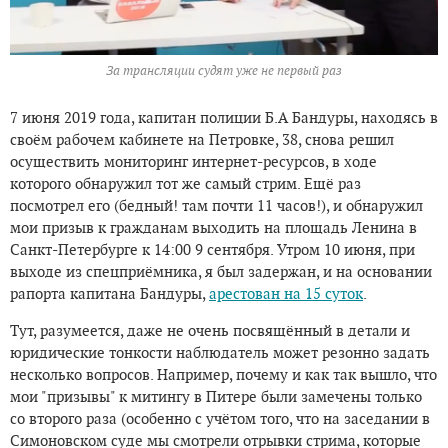
За трансляции судят уже не первый раз
7 июня 2019 года, капитан полиции Б.А Бандуры, находясь в
своём рабочем кабинете на Петровке, 38, снова решил
осуществить мониторинг интернет-ресурсов, в ходе
которого обнаружил тот же самый стрим. Ещё раз
посмотрел его (бедный! там почти 11 часов!), и обнаружил
мои призыв к гражданам выходить на площадь Ленина в
Санкт-Петербурге к 14:00 9 сентября. Утром 10 июня, при
выходе из спецприёмника, я был задержан, и на основании
рапорта капитана Бандуры,
арестован на 15 суток
.
Тут, разумеется, даже не очень посвящённый в детали и
юридические тонкости наблюдатель может резонно задать
несколько вопросов. Например, почему и как так вышло, что
мои "призывы" к митингу в Питере были замечены только
со второго раза (особенно с учётом того, что на заседании в
Симоновском суде мы смотрели отрывки стрима, которые