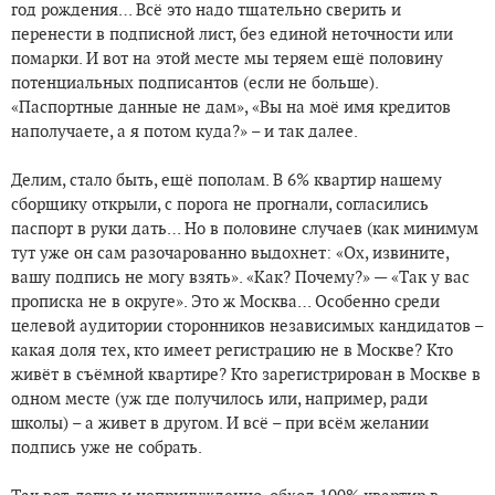
год рождения… Всё это надо тщательно сверить и
перенести в подписной лист, без единой неточности или
помарки. И вот на этой месте мы теряем ещё половину
потенциальных подписантов (если не больше).
«Паспортные данные не дам», «Вы на моё имя кредитов
наполучаете, а я потом куда?» – и так далее.
Делим, стало быть, ещё пополам. В 6% квартир нашему
сборщику открыли, с порога не прогнали, согласились
паспорт в руки дать… Но в половине случаев (как минимум
тут уже он сам разочарованно выдохнет: «Ох, извините,
вашу подпись не могу взять». «Как? Почему?» — «Так у вас
прописка не в округе». Это ж Москва… Особенно среди
целевой аудитории сторонников независимых кандидатов –
какая доля тех, кто имеет регистрацию не в Москве? Кто
живёт в съёмной квартире? Кто зарегистрирован в Москве в
одном месте (уж где получилось или, например, ради
школы) – а живет в другом. И всё – при всём желании
подпись уже не собрать.