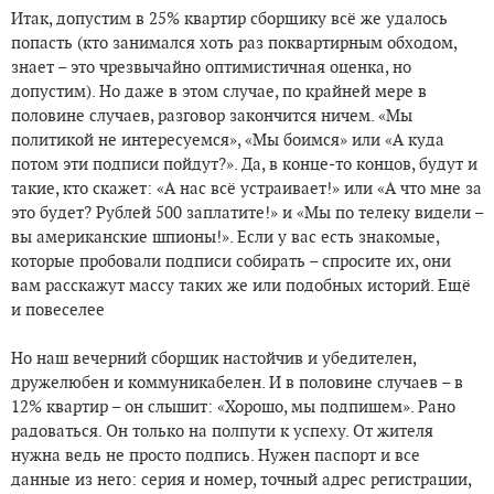
Итак, допустим в 25% квартир сборщику всё же удалось
попасть (кто занимался хоть раз поквартирным обходом,
знает – это чрезвычайно оптимистичная оценка, но
допустим). Но даже в этом случае, по крайней мере в
половине случаев, разговор закончится ничем. «Мы
политикой не интересуемся», «Мы боимся» или «А куда
потом эти подписи пойдут?». Да, в конце-то концов, будут и
такие, кто скажет: «А нас всё устраивает!» или «А что мне за
это будет? Рублей 500 заплатите!» и «Мы по телеку видели –
вы американские шпионы!». Если у вас есть знакомые,
которые пробовали подписи собирать – спросите их, они
вам расскажут массу таких же или подобных историй. Ещё
и повеселее
Но наш вечерний сборщик настойчив и убедителен,
дружелюбен и коммуникабелен. И в половине случаев – в
12% квартир – он слышит: «Хорошо, мы подпишем». Рано
радоваться. Он только на полпути к успеху. От жителя
нужна ведь не просто подпись. Нужен паспорт и все
данные из него: серия и номер, точный адрес регистрации,