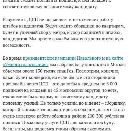
каждый сможет поставить подпись, и она попадёт к
соответствующему независимому кандидату.
Разумеется, ЦСП не подменяет и не отменяет работу
штабов кандидатов. Будут ходить сборщики по квартирам,
будет и уличный сбор у метро, и сбор подписей в штабах
кандидатов. Мы просто создаём важную дополнительную
возможность.
Во время
президентской кампании Навального
и
на сайте
«Умного голосования»
мы собрали базу контактов в Москве
объёмом около 130 тысяч email'ов. Посмотрим, конечно,
какая будет конверсия, но если бы все эти сторонники
прошли бы через ЦСП – это дало бы в среднем по 3 000
подписей на каждый из 45 московских округов, то есть,
сэкономило бы каждому независимому кандидату
половину усилий. Не только усилий, но и денег – сборщику,
который занимается поквартирным обходом, платят за его
очень нелегкую работу обычно в районе 200-300 рублей за
подпись. Поскольку услуги ЦСП для кандидатов будут
бесплатны, мы надеемся таким образом сэкономить