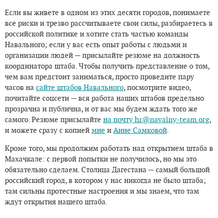
Если вы живете в одном из этих десяти городов, понимаете
все риски и трезво рассчитываете свои силы, разбираетесь в
российской политике и хотите стать частью команды
Навального; если у вас есть опыт работы с людьми и
организации людей — присылайте резюме на должность
координатора штаба. Чтобы получить представление о том,
чем вам предстоит заниматься, просто проведите пару
часов на
сайте штабов Навального
, посмотрите видео,
почитайте соцсети — вся работа наших штабов предельно
прозрачна и публична, и от вас мы будем ждать того же
самого. Резюме присылайте
на почту
hr@navalny-team.org
,
и можете сразу с копией
мне
и
Анне Самковой
.
Кроме того, мы продолжим работать над открытием штаба в
Махачкале: с первой попытки не получилось, но мы это
обязательно сделаем. Столица Дагестана — самый большой
российский город, в котором у нас никогда не было штаба;
там сильны протестные настроения и мы знаем, что там
ждут открытия нашего штаба.