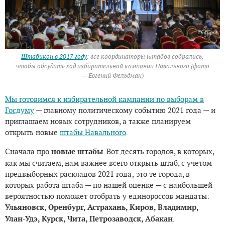
Штабикон в 2017 году
: все координаторы штабов собрались,
чтобы обсудить ход избирательной кампании Навального (фото
— Евгений Фельдман)
Мы готовимся к избирательной кампании по выборам в
Госдуму
— главному политическому событию 2021 года — и
приглашаем новых сотрудников, а также планируем
открыть новые
штабы Навального
.
Сначала про
новые штабы
. Вот десять городов, в которых,
как мы считаем, нам важнее всего открыть штаб, с учетом
предвыборных раскладов 2021 года; это те города, в
которых работа штаба — по нашей оценке — с наибольшей
вероятностью поможет отобрать у единороссов мандаты:
Ульяновск, Оренбург, Астрахань, Киров, Владимир,
Улан-Удэ, Курск, Чита, Петрозаводск, Абакан
.