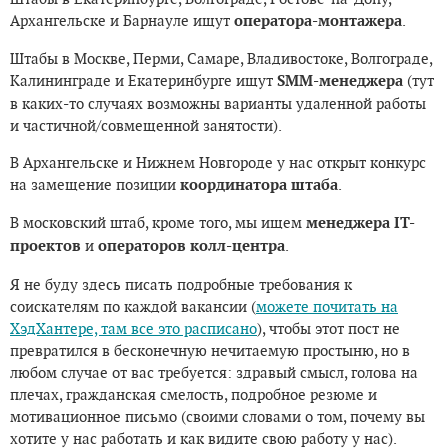
Архангельске и Барнауле ищут
оператора-монтажера
.
Штабы в Москве, Перми, Самаре, Владивостоке, Волгограде,
Калининграде и Екатеринбурге ищут
SMM-менеджера
(тут
в каких-то случаях возможны варианты удаленной работы
и частичной/совмещенной занятости).
В Архангельске и Нижнем Новгороде у нас открыт конкурс
на замещение позиции
координатора штаба
.
В московский штаб, кроме того, мы ищем
менеджера IT-
проектов
и
операторов колл-центра
.
Я не буду здесь писать подробные требования к
соискателям по каждой вакансии (
можете почитать на
ХэдХантере, там все это расписано
), чтобы этот пост не
превратился в бесконечную нечитаемую простыню, но в
любом случае от вас требуется: здравый смысл, голова на
плечах, гражданская смелость, подробное резюме и
мотивационное письмо (своими словами о том, почему вы
хотите у нас работать и как видите свою работу у нас).