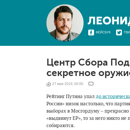
ФЕЙСБУК
ТВИ
Центр Сбора Под
секретное оружи
27 мая 2019, 00:00
Рейтинг Путина упал
до историческ
России» низок настолько, что парти
выборах в Мосгордуму – прекрасно з
«выдвинут ЕР», то за него никто не 
собираются.