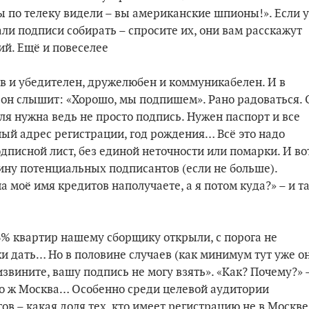
ы по телеку видели – вы американские шпионы!». Если у
ли подписи собирать – спросите их, они вам расскажут
ий. Ещё и повеселее
в и убедителен, дружелюбен и коммуникабелен. И в
– он слышит: «Хорошо, мы подпишем». Рано радоваться. 
еля нужна ведь не просто подпись. Нужен паспорт и все
ный адрес регистрации, год рождения… Всё это надо
дписной лист, без единой неточности или помарки. И во
ину потенциальных подписантов (если не больше).
 моё имя кредитов наполучаете, а я потом куда?» – и т
 6% квартир нашему сборщику открыли, с порога не
ки дать… Но в половине случаев (как минимум тут уже о
звините, вашу подпись не могу взять». «Как? Почему?» 
 Это ж Москва… Особенно среди целевой аудитории
в – какая доля тех, кто имеет регистрацию не в Москве