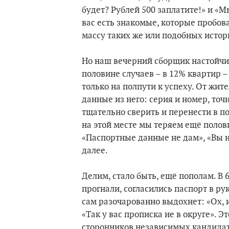
будет? Рублей 500 заплатите!» и «М
вас есть знакомые, которые пробова
массу таких же или подобных истор
Но наш вечерний сборщик настойчи
половине случаев – в 12% квартир 
только на полпути к успеху. От жит
данные из него: серия и номер, точ
тщательно сверить и перенести в по
на этой месте мы теряем ещё полов
«Паспортные данные не дам», «Вы на
далее.
Делим, стало быть, ещё пополам. В
прогнали, согласились паспорт в ру
сам разочарованно выдохнет: «Ох, и
«Так у вас прописка не в округе».
сторонников независимых кандидато