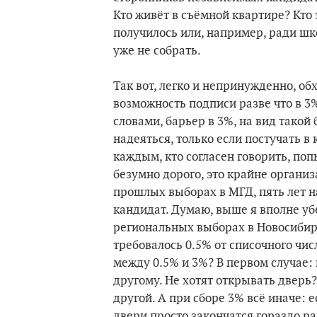
Кто живёт в съёмной квартире? Кто 
получилось или, например, ради шко
уже не собрать.
Так вот, легко и непринужденно, о
возможность подписи разве что в 3%
словами, барьер в 3%, на вид тако
надеяться, только если постучать в
каждым, кто согласен говорить, поп
безумно дорого, это крайне органи
прошлых выборах в МГД, пять лет н
кандидат. Думаю, выше я вполне убе
региональных выборах в Новосибирс
требовалось 0.5% от списочного чис
между 0.5% и 3%? В первом случае: 
другому. Не хотят открывать дверь
другой. А при сборе 3% всё иначе: 
двери просто закончатся гораздо ра