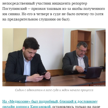
непосредственный участник инцидента репортер
Поступинский — признан таковым из-за якобы полученного
им синяка. Но его в четверг в суде не было почему-то (хотя
на предварительном слушании он был).
Сидим с адвокатом в зале суда и ждем начала процесса
На «Медиазоне» был подробный, близкий к дословному
онлайн допроса Кирсановой
, остановлюсь только на паре