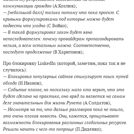
коммуникации граждан
(А.Козлюк);
—
[небольшой балл] только потому что пока проект. С
кривыми формулировками под которые можно будет
подвести что угодно
(С.Бойко);
— В такой формулировке закон будет явно
непоследователен: почему провайдерам пропагандировать
нельзя, а всем остальным можно. Соответственно,
последует продолжение
(В.Харитонов);
Про блокировку LinkedIn (которой, заметим, пока так и не
случилось):
—
Блокировка популярных сайтов стимулирует поиск путей
обхода
(И.Иванов);
—
Событие плохое, но поскольку мало кто верит, что это
будет сделано на практике, оно вряд ли является на самом
деле значительным для жизни Рунета
(А.Солдатов);
—
Несмотря на то, что дальше разговоров пока не пошло,
это очень плохая новость. Они, кажется, прощупывают
возможность блокирования различных глобальных ресурсов.
Решили начать с чего-то попроще
(П.Диденко);