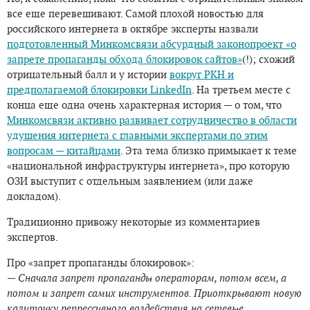
все еще перевешивают. Самой плохой новостью для
российского интернета в октябре эксперты назвали
подготовленный Минкомсвязи абсурдный законопроект «о
запрете пропаганды обхода блокировок сайтов»
(!); схожий
отрицательный балл и у истории
вокруг РКН и
предполагаемой блокировки LinkedIn
. На третьем месте с
конца еще одна очень характерная история — о том, что
Минкомсвязи активно развивает сотрудничество в области
удушения интернета с главными экспертами по этим
вопросам — китайцами
. Эта тема близко примыкает к теме
«национальной инфраструктуры интернета», про которую
ОЗИ выступит с отдельным заявлением (или даже
докладом).
Традиционно привожу некоторые из комментариев
экспертов.
Про «запрет пропаганды блокировок»:
— Сначала запрет пропаганды операторам, потом всем, а
потом и запрет самих инструментов. Приоткрывают новую
калиточку репрессивного воздействия на сетевые