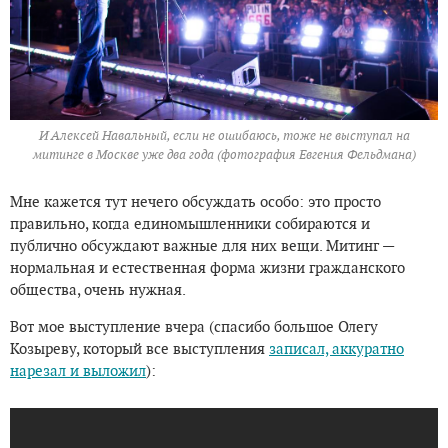
И Алексей Навальный, если не ошибаюсь, тоже не выступал на
митинге в Москве уже два года (фотография Евгения Фельдмана)
Мне кажется тут нечего обсуждать особо: это просто
правильно, когда единомышленники собираются и
публично обсуждают важные для них вещи. Митинг —
нормальная и естественная форма жизни гражданского
общества, очень нужная.
Вот мое выступление вчера (спасибо большое Олегу
Козыреву, который все выступления
записал, аккуратно
нарезал и выложил
):