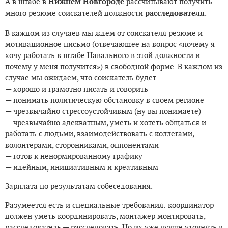
А в штабе в
Нижнем Новгороде
рассчитывают получить
много резюме соискателей должности
расследователя
.
В каждом из случаев мы ждем от соискателя резюме и
мотивационное письмо (отвечающее на вопрос «почему я
хочу работать в штабе Навального в этой должности и
почему у меня получится») в свободной форме. В каждом из
случае мы ожидаем, что соискатель будет
— хорошо и грамотно писать и говорить
— понимать политическую обстановку в своем регионе
— чрезвычайно стрессоустойчивым (ну вы понимаете)
— чрезвычайно адекватным, уметь и хотеть общаться и
работать с людьми, взаимодействовать с коллегами,
волонтерами, сторонниками, оппонентами
— готов к ненормированному графику
— идейным, инициативным и креативным
Зарплата по результатам собеседования.
Разумеется есть и специальные требования: координатор
должен уметь координировать, монтажер монтировать,
расследователь — расследовать. Но их уже лучше уточнять в