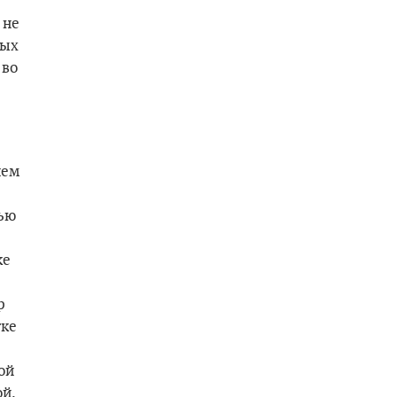
 не
ных
 во
чем
тью
ке
р
тке
ой
ой.