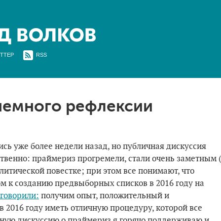
ТТЕР
RSS
немного рефлексии
ь уже более недели назад, но публичная дискуссия
ественно: праймериз прогремели, стали очень заметным 
итической повестке; при этом все понимают, что
м к созданию предвыборных списков в 2016 году на
 говорили:
получим опыт, положительный и
 в 2016 году иметь отличную процедуру, которой все
ную дискуссию о праймериз я горячо поддерживаю и