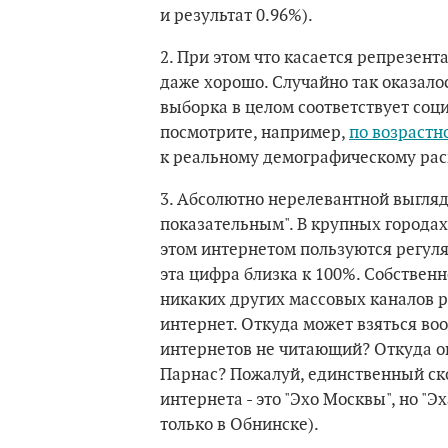
и результат 0.96%).
2. При этом что касается репрезента
даже хорошо. Случайно так оказалос
выборка в целом соответствует соц
посмотрите, например,
по возрастн
к реальному демографическому рас
3. Абсолютно нерелевантной выгляд
показательным". В крупных города
этом интернетом пользуются регуля
эта цифра близка к 100%. Собствен
никаких других массовых каналов 
интернет. Откуда может взяться во
интернетов не читающий? Откуда он
Парнас? Пожалуй, единственный ск
интернета - это "Эхо Москвы", но "Эх
только в Обнинске).