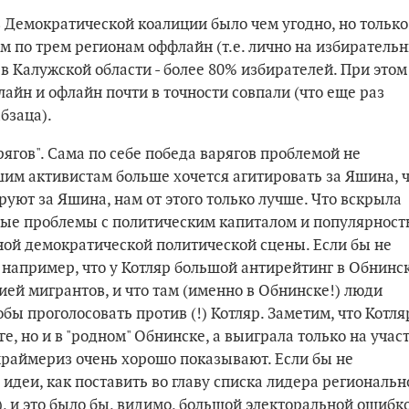
 Демократической коалиции было чем угодно, но только
ем по трем регионам оффлайн (т.е. лично на избиратель
 в Калужской области - более 80% избирателей. При этом
лайн и офлайн почти в точности совпали (что еще раз
бзаца).
арягов". Сама по себе победа варягов проблемой не
ашим активистам больше хочется агитировать за Яшина, 
руют за Яшина, нам от этого только лучше. Что вскрыла
льные проблемы с политическим капиталом и популярнос
ной демократической политической сцены. Если бы не
, например, что у Котляр большой антирейтинг в Обнинс
ией мигрантов, и что там (именно в Обнинске!) люди
обы проголосовать против (!) Котляр. Заметим, что Котля
е, но и в "родном" Обнинске, а выиграла только на учас
праймериз очень хорошо показывают. Если бы не
 идеи, как поставить во главу списка лидера региональн
), и это было бы, видимо, большой электоральной ошибк