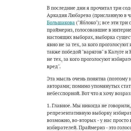
В последние дни я прочитал три со
Аркадия Любарева (присланную в ч
Большакова
("Яблоко"); все эти три
праймериз, голосовавшие в интерн
настоящих выборах, выборка сущес
явно не за тех, за кого проголосую
также победой "варягов" в Калуге и
не тех, за кого проголосуют избир
вред".
Эта мысль очень понятна (поэтому 
авторами; помимо упомянутых статей
небесспорной. Вот что я хочу возраз
1. Главное. Мы никогда не говорили
репрезентативную выборку избирател
возможно, во-вторых - у нас просто 
избирателей. Праймериз - это голо