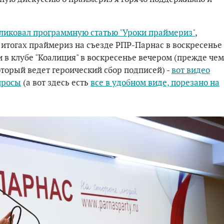
ликовал программную статью "Уроки праймериз"
,
итогах праймериз на съезде РПР-Парнас в воскресенье
и в клубе "Коалиция" в воскресенье вечером (прежде чем
оторый ведет героический сбор подписей) -
вот видео
просы
(а вот здесь есть
все в удобном виде, порезано на