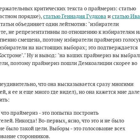
держательных критических текста о праймериз: статью
астном порядке),
статью Геннадия Гудкова
и
статью Ив
 статьи объединяет один лейтмотив: "избиратели
ете, не репрезентативны по отношению к избирателям н
твенно смещена, поэтому избиратели праймериз голосу
т избиратели на настоящих выборах; это подтверждается
 Костроме"." Ну и вывод: "на ваших праймериз вы выбрал
атели, поэтому праймериз пошли Демкоалиции скорее во
неудивительно, что она высказывается сразу многими
, я ее и еще много где видел), но она кажется мне дал
ить:
, что праймериз - это попытка построить
ей. Никогда! Во-первых, ясно, что это и не было
не было такой цели. Выборы - это голосование всех
сование сторонников.