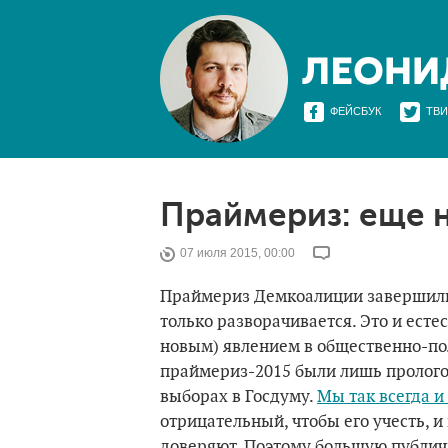
ФЕЙСБУК
ТВИ
Праймериз: еще 
07 июля 2015, 00:00
Праймериз Демкоалиции завершилис
только разворачивается. Это и ест
новым) явлением в общественно-пол
праймериз-2015 были лишь пролого
выборах в Госдуму.
Мы так всегда и
отрицательный, чтобы его учесть, и
доверяют. Поэтому большую публич