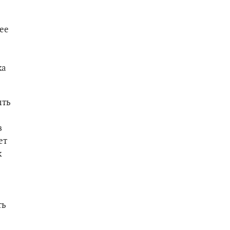
нее
ка
ыть
в
ет
к
ть