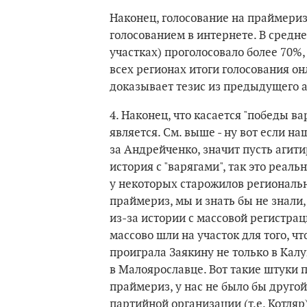
Наконец, голосование на праймериз
голосованием в интернете. В средн
участках) проголосовало более 70%,
всех регионах итоги голосования он
доказывает тезис из предыдущего а
4. Наконец, что касается "победы в
является. См. выше - ну вот если н
за Андрейченко, значит пусть агити
история с "варягами", так это реа
у некоторых старожилов региональ
праймериз, мы и знать бы не знали
из-за истории с массовой регистрац
массово шли на участок для того, чт
проиграла Заякину не только в Калуг
в Малоярославце. Вот такие штуки 
праймериз, у нас не было бы другой
партийной организации (т.е. Котляр