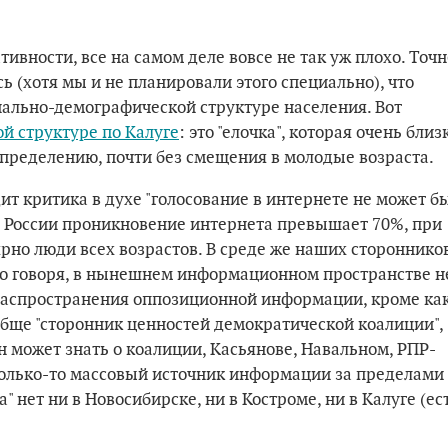
тивности, все на самом деле вовсе не так уж плохо. Точ
ь (хотя мы и не планировали этого специально), что
иально-демографической структуре населения. Вот
ой структуре по Калуге
: это "елочка", которая очень близ
пределению, почти без смещения в молодые возраста.
ит критика в духе "голосование в интернете не может б
х России проникновение интернета превышает 70%, при
рно люди всех возрастов. В среде же наших стороннико
но говоря, в нынешнем информационном пространстве н
распространения оппозиционной информации, кроме ка
обще "сторонник ценностей демократической коалиции",
 может знать о коалиции, Касьянове, Навальном, РПР-
олько-то массовый источник информации за пределами
а" нет ни в Новосибирске, ни в Костроме, ни в Калуге (ес