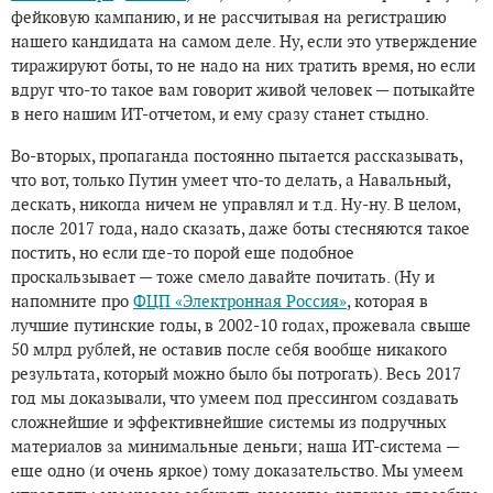
фейковую кампанию, и не рассчитывая на регистрацию
нашего кандидата на самом деле. Ну, если это утверждение
тиражируют боты, то не надо на них тратить время, но если
вдруг что-то такое вам говорит живой человек — потыкайте
в него нашим ИТ-отчетом, и ему сразу станет стыдно.
Во-вторых, пропаганда постоянно пытается рассказывать,
что вот, только Путин умеет что-то делать, а Навальный,
дескать, никогда ничем не управлял и т.д. Ну-ну. В целом,
после 2017 года, надо сказать, даже боты стесняются такое
постить, но если где-то порой еще подобное
проскальзывает — тоже смело давайте почитать. (Ну и
напомните про
ФЦП «Электронная Россия»
, которая в
лучшие путинские годы, в 2002-10 годах, прожевала свыше
50 млрд рублей, не оставив после себя вообще никакого
результата, который можно было бы потрогать). Весь 2017
год мы доказывали, что умеем под прессингом создавать
сложнейшие и эффективнейшие системы из подручных
материалов за минимальные деньги; наша ИТ-система —
еще одно (и очень яркое) тому доказательство. Мы умеем