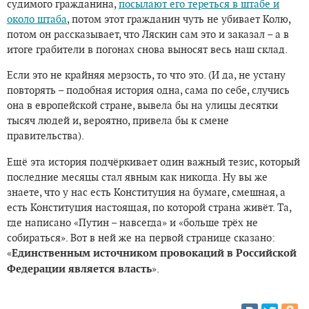
судимого гражданина,
посылают его тереться в штабе и
около штаба
, потом этот гражданин чуть не убивает Колю,
потом он рассказывает, что Ляскин сам это и заказал – а в
итоге грабители в погонах снова выносят весь наш склад.
Если это не крайняя мерзость, то что это. (И да, не устану
повторять – подобная история одна, сама по себе, случись
она в европейской стране, вывела бы на улицы десятки
тысяч людей и, вероятно, привела бы к смене
правительства).
Ещё эта история подчёркивает один важный тезис, который
последние месяцы стал явным как никогда. Ну вы же
знаете, что у нас есть Конституция на бумаге, смешная, а
есть Конституция настоящая, по которой страна живёт. Та,
где написано «Путин – навсегда» и «больше трёх не
собираться». Вот в ней же на первой странице сказано:
«
Единственным источником провокаций в Российской
Федерации является власть
».