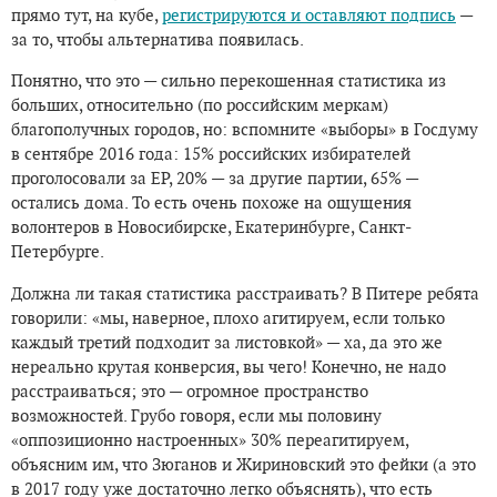
прямо тут, на кубе,
регистрируются и оставляют подпись
—
за то, чтобы альтернатива появилась.
Понятно, что это — сильно перекошенная статистика из
больших, относительно (по российским меркам)
благополучных городов, но: вспомните «выборы» в Госдуму
в сентябре 2016 года: 15% российских избирателей
проголосовали за ЕР, 20% — за другие партии, 65% —
остались дома. То есть очень похоже на ощущения
волонтеров в Новосибирске, Екатеринбурге, Санкт-
Петербурге.
Должна ли такая статистика расстраивать? В Питере ребята
говорили: «мы, наверное, плохо агитируем, если только
каждый третий подходит за листовкой» — ха, да это же
нереально крутая конверсия, вы чего! Конечно, не надо
расстраиваться; это — огромное пространство
возможностей. Грубо говоря, если мы половину
«оппозиционно настроенных» 30% переагитируем,
объясним им, что Зюганов и Жириновский это фейки (а это
в 2017 году уже достаточно легко объяснять), что есть