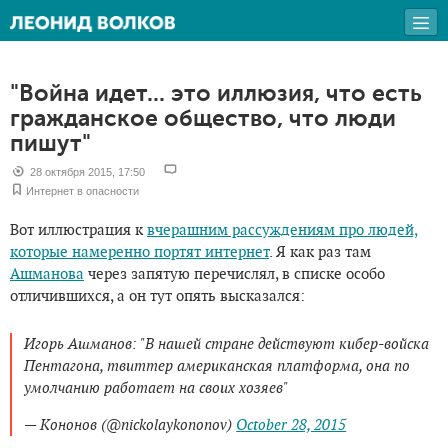
"Война идет... это иллюзия, что есть
гражданское общество, что люди
пишут"
28 октября 2015, 17:50
Интернет в опасности
Вот иллюстрация к
вчерашним рассуждениям про людей,
которые намеренно портят интернет
. Я как раз там
Ашманова
через запятую перечислял, в списке особо
отличившихся, а он тут опять высказался:
Игорь Ашманов: "В нашей стране действуют кибер-войска
Пентагона, твиттер американская платформа, она по
умолчанию работает на своих хозяев"
— Кононов (@nickolaykononov)
October 28, 2015