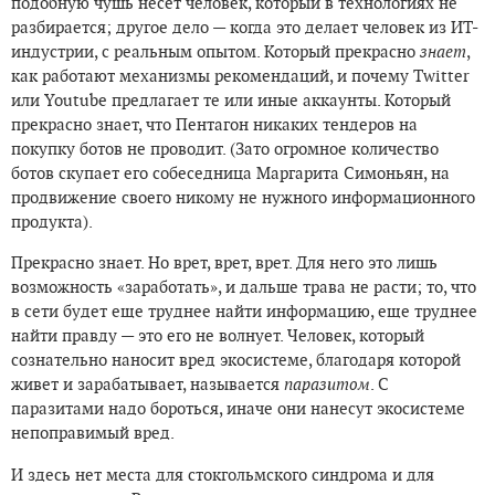
подобную чушь несет человек, который в технологиях не
разбирается; другое дело — когда это делает человек из ИТ-
индустрии, с реальным опытом. Который прекрасно
знает
,
как работают механизмы рекомендаций, и почему Twitter
или Youtube предлагает те или иные аккаунты. Который
прекрасно знает, что Пентагон никаких тендеров на
покупку ботов не проводит. (Зато огромное количество
ботов скупает его собеседница Маргарита Симоньян, на
продвижение своего никому не нужного информационного
продукта).
Прекрасно знает. Но врет, врет, врет. Для него это лишь
возможность «заработать», и дальше трава не расти; то, что
в сети будет еще труднее найти информацию, еще труднее
найти правду — это его не волнует. Человек, который
сознательно наносит вред экосистеме, благодаря которой
живет и зарабатывает, называется
паразитом
. С
паразитами надо бороться, иначе они нанесут экосистеме
непоправимый вред.
И здесь нет места для стокгольмского синдрома и для