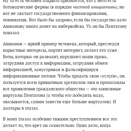
Ну то есть человек открыто признается, что у него есть
ботоводческие фермы (в порядке
частной инициативы
), но
вот не хватает государственного финансирования,
понимаешь. Вот было бы здорово, если бы государство дало
Ашманову много денег на кибервойска. Ух он бы Пентагону
показал.
Ашманов — яркий пример человека, который, преследуя
корыстные интересы, портит интернет, делает его хуже.
Боты, которых он разводит, нарушают наши права,
затрудняя доступ к информации, затрудняя обмен
информацией, замусоривая и фальсифицируя
информационные потоки. Чтобы продать свои «услуги», он
пользуется всем привычным арсеналом лжи и пропаганды:
все проявления гражданского общества — это зависимые
виртуалы Пентагона (а чтобы его победить надо,
оказывается, самим завести еще больше виртуалов). И
доллары в глазах.
В моих глазах особенно тяжким преступлением все это
делает то, что врет он сознательно. Одно дело, когда